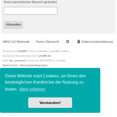
Ihrem persönlichen Bereich geändert.
ABACUS Webseite
Foren-Übersicht
Datenschutzerklärung
Powered by
phpBB
® Forum Software © phpBB Limited
Deutsche Übersetzung durch
phpBB.de
Style
we_universal
created by INVENTEA & v12mike
Datenschutz
|
Nutzungsbedingungen
Diese Website nutzt Cookies, um Ihnen den
bestmöglichen Komfort bei der Nutzung zu
bieten.
Mehr erfahren
Verstanden!