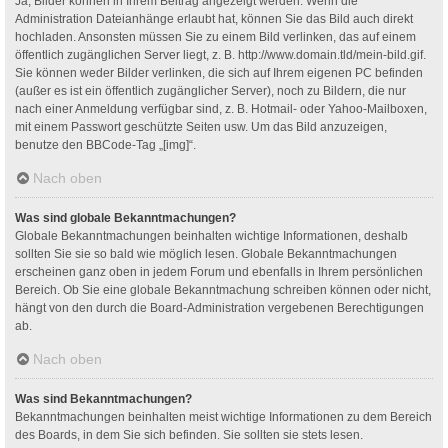
Ja, Bilder können in Ihrem Beitrag angezeigt werden. Wenn die
Administration Dateianhänge erlaubt hat, können Sie das Bild auch direkt
hochladen. Ansonsten müssen Sie zu einem Bild verlinken, das auf einem
öffentlich zugänglichen Server liegt, z. B. http://www.domain.tld/mein-bild.gif.
Sie können weder Bilder verlinken, die sich auf Ihrem eigenen PC befinden
(außer es ist ein öffentlich zugänglicher Server), noch zu Bildern, die nur
nach einer Anmeldung verfügbar sind, z. B. Hotmail- oder Yahoo-Mailboxen,
mit einem Passwort geschützte Seiten usw. Um das Bild anzuzeigen,
benutze den BBCode-Tag „[img]“.
Nach oben
Was sind globale Bekanntmachungen?
Globale Bekanntmachungen beinhalten wichtige Informationen, deshalb
sollten Sie sie so bald wie möglich lesen. Globale Bekanntmachungen
erscheinen ganz oben in jedem Forum und ebenfalls in Ihrem persönlichen
Bereich. Ob Sie eine globale Bekanntmachung schreiben können oder nicht,
hängt von den durch die Board-Administration vergebenen Berechtigungen
ab.
Nach oben
Was sind Bekanntmachungen?
Bekanntmachungen beinhalten meist wichtige Informationen zu dem Bereich
des Boards, in dem Sie sich befinden. Sie sollten sie stets lesen.