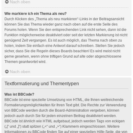
Nach oben
Wie markiere ich ein Thema als neu?
Durch Klicken des „Thema als neu markieren“-Links in der Beitragsansicht
können Sie das Thema wieder ganz nach oben auf die erste Seite des
Forums holen. Wenn Sie den entsprechenden Link nicht sehen, dann ist die
Funktion möglicherweise deaktiviert oder seit der letzten Markierung ist nicht
genügend Zeit vergangen. Es ist auch möglich, das Thema nach oben zu
holen, indem Sie einfach eine Antwort darauf schreiben. Stellen Sie jedoch
sicher, dass Sie die Regeln dieses Boards beachten! Es wird meist nicht
gerne gesehen, wenn ohne triftigen Grund auf alte oder abgeschlossene
Themen geantwortet wird.
Nach oben
Textformatierung und Thementypen
Was ist BBCode?
BBCode ist eine spezielle Umsetzung von HTML, die Ihnen weitreichende
Formatierungsmöglichkeiten für Ihren Text gibt. Die Rechte zur Verwendung
von BBCode werden durch die Board-Administration vergeben, können
jedoch auch durch Sie für jeden einzelnen Beitrag deaktiviert werden.
BBCode ist ähnlich wie HTML aufgebaut, jedoch werden Tags von eckigen
(„[“ und „]“) statt spitzen („<“ und „>“) Klammern eingeschlossen. Weitere
Informationen zu BBCode finden Sie auf einer speziellen Hilfe-Seite, die von