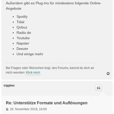
Außerdem gibt es Plug-Ins für mindestens folgende Online-
Angebote
Spotify
Tidal
Qobuz
Radio.de
Youtube
Napster
Deezer
Und einige mehr
Bei Fragen oder Wünschen bzgl. des Forums, kannst du dich an
mich wenden:
Klick mich.
N
a
c
h
siggiwu
o
b
e
n
Re: Unterstütze Formate und Auflösungen
B
26. November 2019, 18:00
e