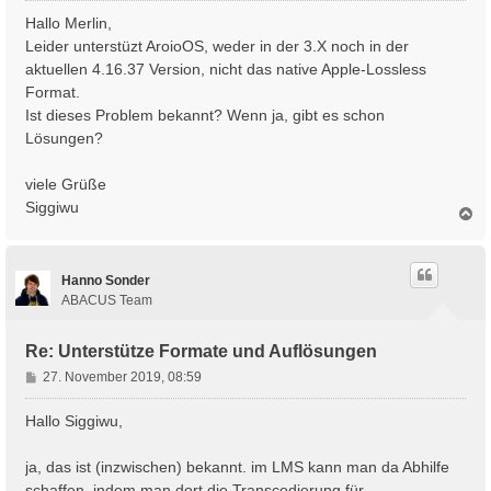
i
Hallo Merlin,
t
Leider unterstüzt AroioOS, weder in der 3.X noch in der
r
aktuellen 4.16.37 Version, nicht das native Apple-Lossless
a
Format.
g
Ist dieses Problem bekannt? Wenn ja, gibt es schon
Lösungen?
viele Grüße
Siggiwu
N
a
c
h
Hanno Sonder
o
b
ABACUS Team
e
n
Re: Unterstütze Formate und Auflösungen
B
27. November 2019, 08:59
e
i
Hallo Siggiwu,
t
r
ja, das ist (inzwischen) bekannt. im LMS kann man da Abhilfe
a
schaffen, indem man dort die Transcodierung für