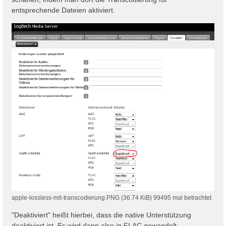
g
entsprechende Dateien aktiviert.
apple-lossless-mit-transcodierung.PNG (36.74 KiB) 99495 mal betrachtet
"Deaktiviert" heißt hierbei, dass die native Unterstützung
deaktiviert ist. Es wird dann also in FLAC gewandelt.