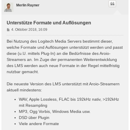
Merlin Rayner
Unterstütze Formate und Auflösungen
B
4. Oktober 2018, 16:09
e
i
Bei Nutzung des Logitech Media Servers bestimmt dieser,
t
welche Formate und Auflösungen unterstützt werden und passt
r
diese (u.U. mittels Plug-In) an die Bedürfnisse des Aroio-
a
Streamers an. Im Zuge der permanenten Weiterentwicklung
g
des LMS werden auch neue Formate in der Regel mittelfristig
nutzbar gemacht.
Die neueste Version des LMS unterstützt mit Aroio-Streamern
aktuell mindestens:
WAV, Apple Lossless, FLAC bis 192kHz nativ, >192kHz
mit Resampling
MP3, Ogg Vorbis, Windows Media usw.
DSD über Plugin
Viele andere Formate