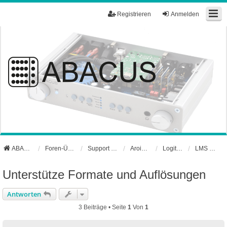
Registrieren
Anmelden
ABACUS Webseite
Foren-Übersicht
Support und Börse
Aroio Support-Forum
Logitech Media Server
LMS FAQ
Unterstütze Formate und Auflösungen
Antworten
3 Beiträge • Seite
1
Von
1