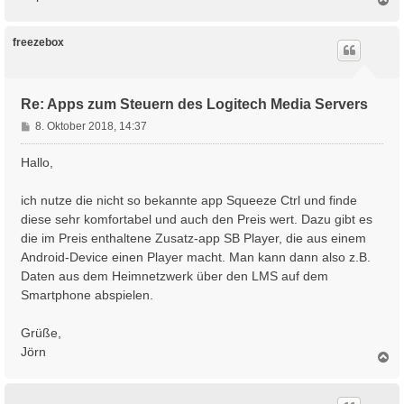
a
c
h
freezebox
o
b
e
n
Re: Apps zum Steuern des Logitech Media Servers
B
8. Oktober 2018, 14:37
e
i
Hallo,
t
r
ich nutze die nicht so bekannte app Squeeze Ctrl und finde
a
diese sehr komfortabel und auch den Preis wert. Dazu gibt es
g
die im Preis enthaltene Zusatz-app SB Player, die aus einem
Android-Device einen Player macht. Man kann dann also z.B.
Daten aus dem Heimnetzwerk über den LMS auf dem
Smartphone abspielen.
Grüße,
Jörn
N
a
c
h