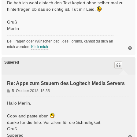
Da hab ich wohl einfach den Text kopiert ohne selber mal zu
hinterfragen ob das so richtig ist. Tut mir Leid.
Gruß
Merlin
Bei Fragen oder Wünschen bzgl. des Forums, kannst du dich an
mich wenden:
Klick mich.
N
a
c
h
Supered
o
b
e
n
Re: Apps zum Steuern des Logitech Media Servers
B
5. Oktober 2018, 15:35
e
i
Hallo Merlin,
t
r
Copy and paste eben
a
danke für die Info. Vor allem für die Schnelligkeit.
g
Gruß
Supered
N