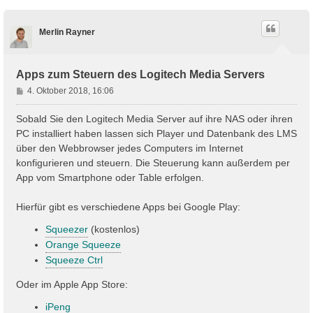
Merlin Rayner
Apps zum Steuern des Logitech Media Servers
B
4. Oktober 2018, 16:06
e
i
Sobald Sie den Logitech Media Server auf ihre NAS oder ihren
t
PC installiert haben lassen sich Player und Datenbank des LMS
r
über den Webbrowser jedes Computers im Internet
a
konfigurieren und steuern. Die Steuerung kann außerdem per
g
App vom Smartphone oder Table erfolgen.
Hierfür gibt es verschiedene Apps bei Google Play:
Squeezer
(kostenlos)
Orange Squeeze
Squeeze Ctrl
Oder im Apple App Store:
iPeng