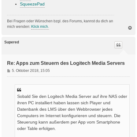
SqueezePad
Bei Fragen oder Wünschen bzgl. des Forums, kannst du dich an
mich wenden:
Klick mich.
N
a
c
h
Supered
o
b
e
n
Re: Apps zum Steuern des Logitech Media Servers
B
5. Oktober 2018, 15:05
e
i
t
r
Sobald Sie den Logitech Media Server auf ihre NAS oder
a
ihren PC installiert haben lassen sich Player und
g
Datenbank des LMS über den Webbrowser jedes
Computers im Internet konfigurieren und steuern. Die
Steuerung kann außerdem per App vom Smartphone
oder Table erfolgen.