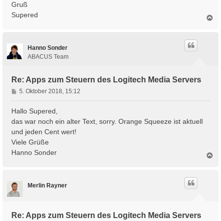
Gruß
Supered
N
a
c
h
Hanno Sonder
o
b
ABACUS Team
e
n
Re: Apps zum Steuern des Logitech Media Servers
B
5. Oktober 2018, 15:12
e
i
Hallo Supered,
t
das war noch ein alter Text, sorry. Orange Squeeze ist aktuell
r
und jeden Cent wert!
a
Viele Grüße
g
Hanno Sonder
N
a
c
h
Merlin Rayner
o
b
e
n
Re: Apps zum Steuern des Logitech Media Servers