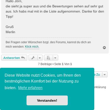
Hallo Jörn,
die sieht ja super aus und die Bewertungen sehen auf sehr gut
aus. Ich habs mal mit in die Liste aufgenommen. Danke für den
Tipp!
Gruß
Merlin
Bei Fragen oder Wünschen bzgl. des Forums, kannst du dich an
mich wenden:
Klick mich.
N
a
c
Antworten
h
o
7 Beiträge • Seite
1
Von
1
b
e
Gehe Zu
n
Diese Website nutzt Cookies, um Ihnen den
bestmöglichen Komfort bei der Nutzung zu
ABACUS Webseite
Foren-Übersicht
Datenschutzerklärung
bieten.
Mehr erfahren
Powered by
phpBB
® Forum Software © phpBB Limited
Verstanden!
Deutsche Übersetzung durch
phpBB.de
Style
we_universal
created by INVENTEA & v12mike
Datenschutz
|
Nutzungsbedingungen