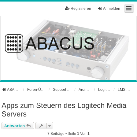
Registrieren
Anmelden
ABACUS Webseite
Foren-Übersicht
Support und Börse
Aroio Support-Forum
Logitech Media Server
LMS FAQ
Apps zum Steuern des Logitech Media
Servers
Antworten
7 Beiträge • Seite
1
Von
1