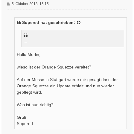
B
5. Oktober 2018, 15:15
e
i
t
Supered
hat geschrieben:
r
a
g
...
Hallo Merlin,
wieso ist der Orange Squezze veraltet?
Auf der Messe in Stuttgart wurde mir gesagt dass der
Orange Squezze ein Update erhielt und nun wieder
gepflegt wird.
Was ist nun richtig?
Gruß
Supered