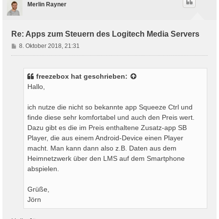
Merlin Rayner
o
b
e
n
Re: Apps zum Steuern des Logitech Media Servers
B
8. Oktober 2018, 21:31
e
i
t
freezebox
hat geschrieben:
r
Hallo,
a
g
ich nutze die nicht so bekannte app Squeeze Ctrl und
finde diese sehr komfortabel und auch den Preis wert.
Dazu gibt es die im Preis enthaltene Zusatz-app SB
Player, die aus einem Android-Device einen Player
macht. Man kann dann also z.B. Daten aus dem
Heimnetzwerk über den LMS auf dem Smartphone
abspielen.
Grüße,
Jörn