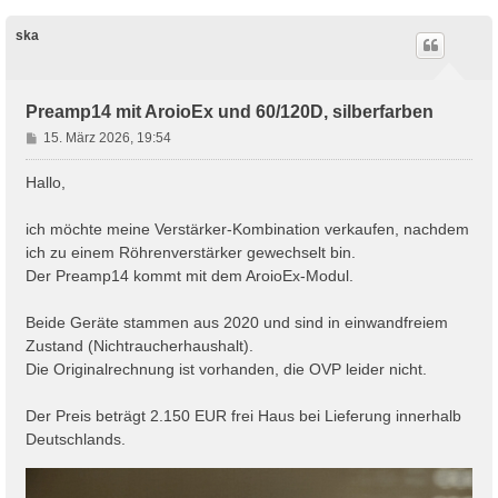
ska
Preamp14 mit AroioEx und 60/120D, silberfarben
B
15. März 2026, 19:54
e
i
Hallo,
t
r
ich möchte meine Verstärker-Kombination verkaufen, nachdem
a
ich zu einem Röhrenverstärker gewechselt bin.
g
Der Preamp14 kommt mit dem AroioEx-Modul.
Beide Geräte stammen aus 2020 und sind in einwandfreiem
Zustand (Nichtraucherhaushalt).
Die Originalrechnung ist vorhanden, die OVP leider nicht.
Der Preis beträgt 2.150 EUR frei Haus bei Lieferung innerhalb
Deutschlands.