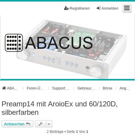
Registrieren
Anmelden
ABACUS Webseite
Foren-Übersicht
Support und Börse
Gebrauchtgerätebörse
Börse
Angebote - Schwarzes Brett
Preamp14 mit AroioEx und 60/120D,
silberfarben
Antworten
2 Beiträge • Seite
1
Von
1