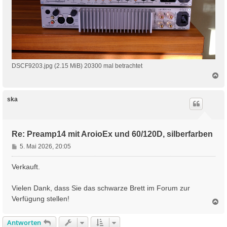
DSCF9203.jpg (2.15 MiB) 20300 mal betrachtet
N
a
c
h
ska
o
b
e
n
Re: Preamp14 mit AroioEx und 60/120D, silberfarben
B
5. Mai 2026, 20:05
e
i
Verkauft.
t
r
Vielen Dank, dass Sie das schwarze Brett im Forum zur
a
Verfügung stellen!
g
N
a
c
Antworten
h