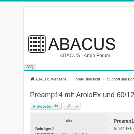
ABACUS - Aroio Forum
FAQ
ABACUS Webseite
Foren-Übersicht
Support und Bö
Preamp14 mit AroioEx und 60/120
Antworten
ska
Preamp14
B
von
ska
Beiträge:
2
e