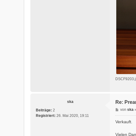
DSCF9203.jp
ska
Re: Prea
B
von
ska
Beiträge:
2
e
Registriert:
26. Mai 2020, 19:11
i
Verkauft.
t
r
Vielen Dan