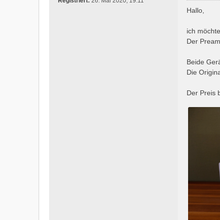
Registriert:
26. Mai 2020, 19:11
i
Hallo,
t
r
ich möchte
a
Der Pream
g
Beide Gerä
Die Origin
Der Preis 