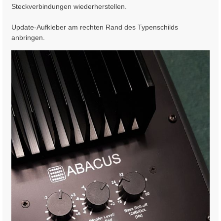
i
Steckverbindungen wiederherstellen.
t
r
Update-Aufkleber am rechten Rand des Typenschilds
a
anbringen.
g