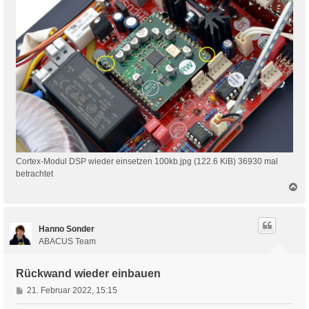
Cortex-Modul DSP wieder einsetzen 100kb.jpg (122.6 KiB) 36930 mal
betrachtet
N
a
c
h
Hanno Sonder
o
b
ABACUS Team
e
n
Rückwand wieder einbauen
B
21. Februar 2022, 15:15
e