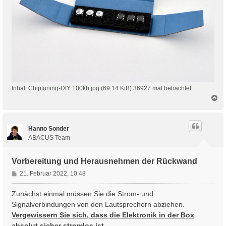
Inhalt Chiptuning-DIY 100kb.jpg (69.14 KiB) 36927 mal betrachtet
N
a
c
h
Hanno Sonder
o
b
ABACUS Team
e
n
Vorbereitung und Herausnehmen der Rückwand
B
21. Februar 2022, 10:48
e
i
Zunächst einmal müssen Sie die Strom- und
t
Signalverbindungen von den Lautsprechern abziehen.
r
Vergewissern Sie sich, dass die Elektronik in der Box
a
absolut sicher stromlos ist.