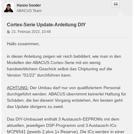
Hanno Sonder
ABACUS Team
Cortex-Serie Update-Anleitung DIY
B
21. Februar 2022, 10:48
e
i
Hallo zusammen,
t
r
in dieser Anleitung zeigen wir reich bebildert, wie man in den
a
Modellen der ABACUS Cortex-Serie mit ein wenig
g
handwerklichem Geschick selbst das Chiptuning auf die
Version "01/22" durchführen kann.
ACHTUNG:
Der Umbau darf nur von qualifiziertem Personal
durchgeführt werden. ABACUS übernimmt keinerlei Haftung für
Schäden, die bei diesem Vorgang entstehen. Am besten geht
das Update übrigens zu zweit.
Das DIY-Umbauset enthält 3 Austausch-EEPROMs mit dem
aktuellen, jeweiligen DSP-Programm und 3 Austausch-ICs
MCP6541 (jeweils 2 plus 1x Reserve). Die ICs werden in einer