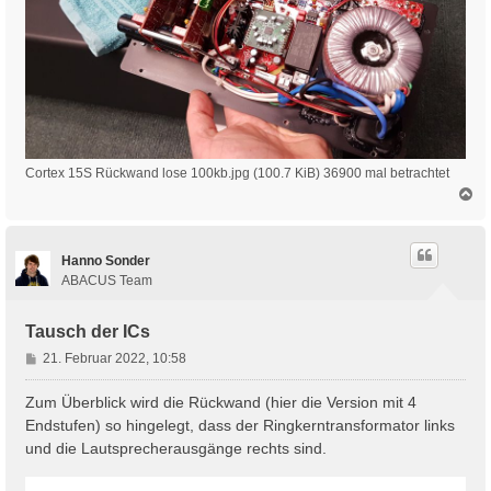
Cortex 15S Rückwand lose 100kb.jpg (100.7 KiB) 36900 mal betrachtet
N
a
c
h
Hanno Sonder
o
b
ABACUS Team
e
n
Tausch der ICs
B
21. Februar 2022, 10:58
e
i
Zum Überblick wird die Rückwand (hier die Version mit 4
t
Endstufen) so hingelegt, dass der Ringkerntransformator links
r
und die Lautsprecherausgänge rechts sind.
a
g