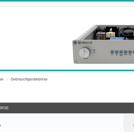
rse
Gebrauchtgerätebörse
ÖRSE
n