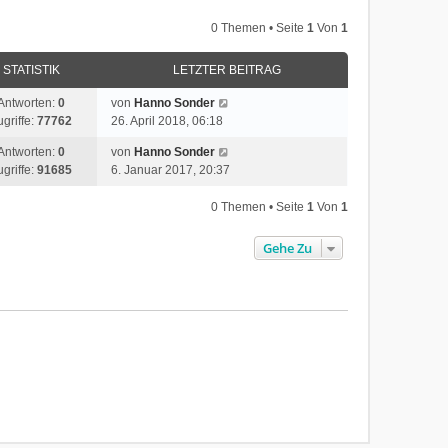
e
0 Themen • Seite
1
Von
1
s
t
e
STATISTIK
LETZTER BEITRAG
r
Antworten:
0
von
Hanno Sonder
B
ugriffe:
77762
26. April 2018, 06:18
e
i
Antworten:
0
von
Hanno Sonder
t
ugriffe:
91685
6. Januar 2017, 20:37
r
a
0 Themen • Seite
1
Von
1
g
Gehe Zu