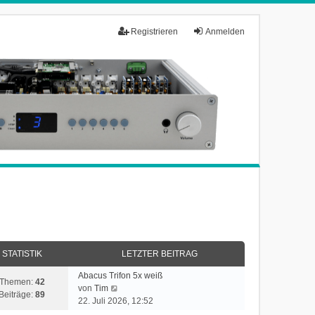
Registrieren
Anmelden
STATISTIK
LETZTER BEITRAG
Abacus Trifon 5x weiß
Themen:
42
N
von
Tim
Beiträge:
89
e
22. Juli 2026, 12:52
u