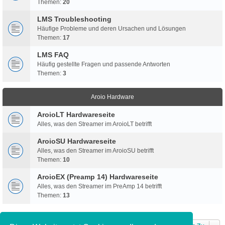
Themen:
20
LMS Troubleshooting
Häufige Probleme und deren Ursachen und Lösungen
Themen:
17
LMS FAQ
Häufig gestellte Fragen und passende Antworten
Themen:
3
Aroio Hardware
AroioLT Hardwareseite
Alles, was den Streamer im AroioLT betrifft
AroioSU Hardwareseite
Alles, was den Streamer im AroioSU betrifft
Themen:
10
AroioEX (Preamp 14) Hardwareseite
Alles, was den Streamer im PreAmp 14 betrifft
Themen:
13