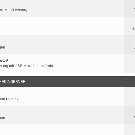
mit Musik versorgt
B
gen
teCV
ssung mit USB-Mikrofon am Aroio
MEDIA SERVER
 ein Plugin?
gen