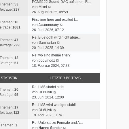
PCM5122-Sound-DAC auf einem R…
Themen:
53
e
N
von
Mixel
Beiträge:
237
s
e
26. August 2025, 09:59
t
u
First time here and excited t…
e
Themen:
10
e
N
von
Jasonmeany
r
eiträge:
1681
s
e
26. Juni 2026, 07:12
B
t
u
e
Re: Bluetooth wird nicht abge…
e
Themen:
47
e
i
N
von
Samhartan
r
Beiträge:
299
s
t
e
20. Juni 2025, 14:39
B
t
r
u
e
Re: wo sind meine filter?
e
a
Themen:
12
e
i
N
von
bodymodz
r
g
Beiträge:
67
s
t
e
18. Februar 2024, 07:33
B
t
r
u
e
e
a
e
i
STATISTIK
LETZTER BEITRAG
r
g
s
t
B
t
r
Re: LMS startet nicht
e
Themen:
20
e
N
a
von
DL6HAK
i
Beiträge:
95
r
e
g
23. Juni 2024, 12:00
t
B
u
r
Re: LMS wird weniger stabil
e
Themen:
17
e
N
a
von
DL6HAK
i
Beiträge:
112
s
e
g
19. April 2023, 11:41
t
t
u
r
Re: Unterstütze Formate und A…
e
Themen:
3
e
a
N
von
Hanno Sonder
r