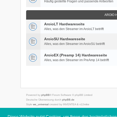
Häufig gestellte Fragen und passende Antworten
AROIO 
AroioLT Hardwareseite
Alles, was den Streamer im AroioLT betrifft
AroioSU Hardwareseite
Alles, was den Streamer im AroioSU betrifft
AroioEX (Preamp 14) Hardwareseite
Alles, was den Streamer im PreAmp 14 betrifft
Powered by
phpBB
® Forum Software © phpBB Limited
Deutsche Übersetzung durch
phpBB.de
Style
we_universal
created by INVENTEA & v12mike
Datenschutz
|
Nutzungsbedingungen
Diese Website nutzt Cookies, um Ihnen den bestmöglichen 