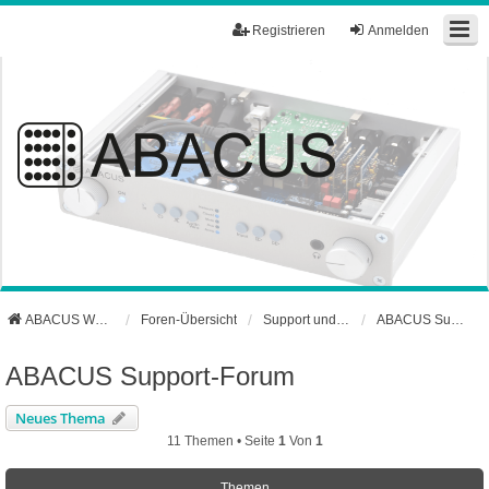
Registrieren
Anmelden
ABACUS Webseite
Foren-Übersicht
Support und Börse
ABACUS Support-Forum
ABACUS Support-Forum
Neues Thema
11 Themen • Seite
1
Von
1
Themen