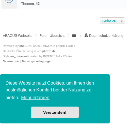
Themen:
42
Gehe Zu
ABACUS Webseite
Foren-Übersicht
Datenschutzerklärung
Powered by
phpBB
® Forum Software © phpBB Limited
Deutsche Übersetzung durch
phpBB.de
Style
we_universal
created by INVENTEA & v12mike
Datenschutz
|
Nutzungsbedingungen
Diese Website nutzt Cookies, um Ihnen den
bestmöglichen Komfort bei der Nutzung zu
bieten.
Mehr erfahren
Verstanden!