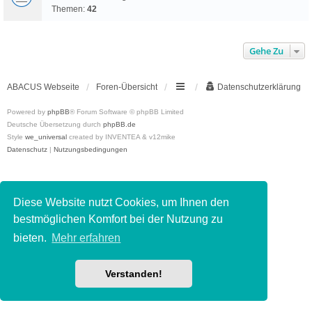
Themen:
42
Gehe Zu
ABACUS Webseite
Foren-Übersicht
Datenschutzerklärung
Powered by
phpBB
® Forum Software © phpBB Limited
Deutsche Übersetzung durch
phpBB.de
Style
we_universal
created by INVENTEA & v12mike
Datenschutz
|
Nutzungsbedingungen
Diese Website nutzt Cookies, um Ihnen den
bestmöglichen Komfort bei der Nutzung zu
bieten.
Mehr erfahren
Verstanden!