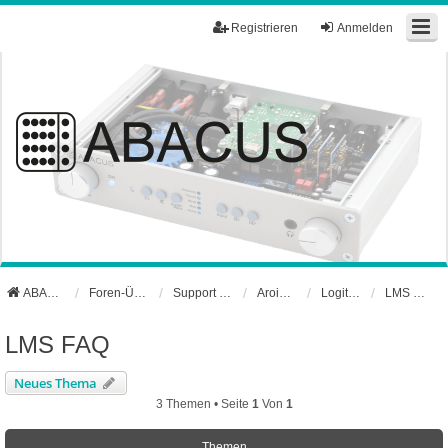
Registrieren
Anmelden
ABACUS Webseite
Foren-Übersicht
Support und Börse
Aroio Support-Forum
Logitech Media Server
LMS FAQ
LMS FAQ
Neues Thema
3 Themen • Seite
1
Von
1
Themen