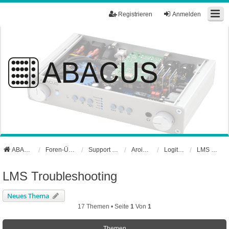
Registrieren
Anmelden
ABACUS Webseite
Foren-Übersicht
Support und Börse
Aroio Support-Forum
Logitech Media Server
LMS Troubleshooting
LMS Troubleshooting
Neues Thema
17 Themen • Seite
1
Von
1
Themen