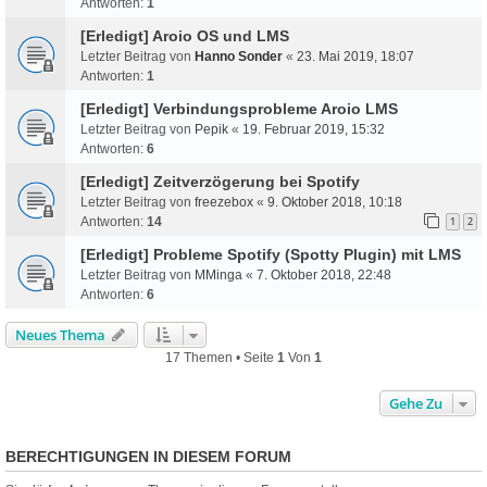
Antworten:
1
[Erledigt] Aroio OS und LMS
Letzter Beitrag von
Hanno Sonder
«
23. Mai 2019, 18:07
Antworten:
1
[Erledigt] Verbindungsprobleme Aroio LMS
Letzter Beitrag von
Pepik
«
19. Februar 2019, 15:32
Antworten:
6
[Erledigt] Zeitverzögerung bei Spotify
Letzter Beitrag von
freezebox
«
9. Oktober 2018, 10:18
Antworten:
14
1
2
[Erledigt] Probleme Spotify (Spotty Plugin) mit LMS
Letzter Beitrag von
MMinga
«
7. Oktober 2018, 22:48
Antworten:
6
Neues Thema
17 Themen • Seite
1
Von
1
Gehe Zu
BERECHTIGUNGEN IN DIESEM FORUM