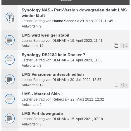
Synology NAS - Perl-Version downgraden damit LMS
wieder läuft
Letzter Beitrag von
Hanno Sonder
«
29. März 2021, 11:45
Antworten:
9
LMS wird weniger stabil
Letzter Beitrag von
DL6HAK
«
19. April 2023, 11:41
Antworten:
12
1
2
Synology DS218J kein Docker ?
Letzter Beitrag von
DL6HAK
«
14. April 2023, 11:55
Antworten:
8
LMS Versionen unterschiedlich
Letzter Beitrag von
DL6HAK
«
30. Juli 2022, 13:57
Antworten:
12
1
2
LMS - Material Skin
Letzter Beitrag von
Rebecca
«
22. März 2022, 12:32
Antworten:
4
LMS Perl downgrade
Letzter Beitrag von
DL6HAK
«
15. April 2021, 07:18
Antworten:
3