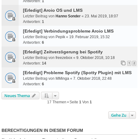
Antworten:
1
[Erledigt] Aroio OS und LMS
Letzter Beitrag von
Hanno Sonder
«
23. Mai 2019, 18:07
Antworten:
1
[Erledigt] Verbindungsprobleme Aroio LMS
Letzter Beitrag von
Pepik
«
19. Februar 2019, 15:32
Antworten:
6
[Erledigt] Zeitverzögerung bei Spotify
Letzter Beitrag von
freezebox
«
9. Oktober 2018, 10:18
Antworten:
14
1
2
[Erledigt] Probleme Spotify (Spotty Plugin) mit LMS
Letzter Beitrag von
MMinga
«
7. Oktober 2018, 22:48
Antworten:
6
Neues Thema
17 Themen • Seite
1
Von
1
Gehe Zu
BERECHTIGUNGEN IN DIESEM FORUM