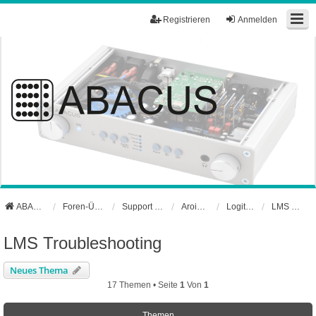
Registrieren
Anmelden
ABACUS Webseite
Foren-Übersicht
Support und Börse
Aroio Support-Forum
Logitech Media Server
LMS Troubleshooting
LMS Troubleshooting
Neues Thema
17 Themen • Seite
1
Von
1
Themen