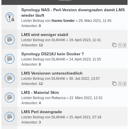
Synology NAS - Perl-Version downgraden damit LMS
wieder läuft
Letzter Beitrag von
Hanno Sonder
«
29. März 2021, 11:45
Antworten:
9
LMS wird weniger stabil
Letzter Beitrag von
DL6HAK
«
19. April 2023, 11:41
Antworten:
12
1
2
Synology DS218J kein Docker ?
Letzter Beitrag von
DL6HAK
«
14. April 2023, 11:55
Antworten:
8
LMS Versionen unterschiedlich
Letzter Beitrag von
DL6HAK
«
30. Juli 2022, 13:57
Antworten:
12
1
2
LMS - Material Skin
Letzter Beitrag von
Rebecca
«
22. März 2022, 12:32
Antworten:
4
LMS Perl downgrade
Letzter Beitrag von
DL6HAK
«
15. April 2021, 07:18
Antworten:
3