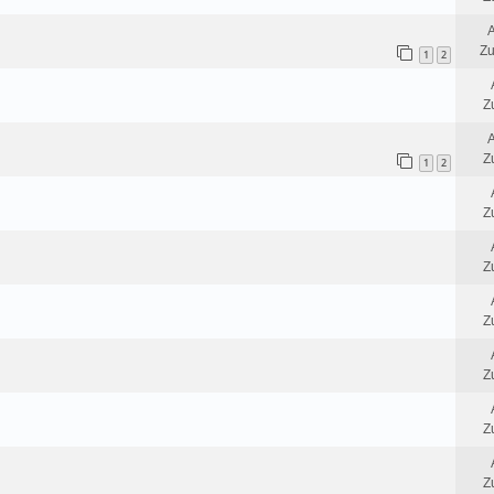
A
Zu
1
2
Z
A
Z
1
2
Z
Z
Z
Z
Z
Z