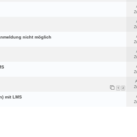
Z
Z
: Anmeldung nicht möglich
Z
Z
MS
Z
A
Z
1
2
in) mit LMS
Z