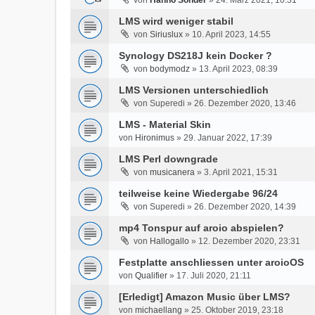
von
Hanno Sonder
»
24. März 2021, 10:31
LMS wird weniger stabil
von
Siriuslux
»
10. April 2023, 14:55
Synology DS218J kein Docker ?
von
bodymodz
»
13. April 2023, 08:39
LMS Versionen unterschiedlich
von
Superedi
»
26. Dezember 2020, 13:46
LMS - Material Skin
von
Hironimus
»
29. Januar 2022, 17:39
LMS Perl downgrade
von
musicanera
»
3. April 2021, 15:31
teilweise keine Wiedergabe 96/24
von
Superedi
»
26. Dezember 2020, 14:39
mp4 Tonspur auf aroio abspielen?
von
Hallogallo
»
12. Dezember 2020, 23:31
Festplatte anschliessen unter aroioOS
von
Qualifier
»
17. Juli 2020, 21:11
[Erledigt] Amazon Music über LMS?
von
michaellang
»
25. Oktober 2019, 23:18