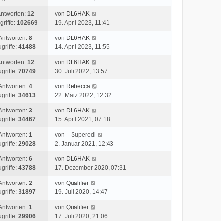
ntworten:
12
von
DL6HAK
griffe:
102669
19. April 2023, 11:41
Antworten:
8
von
DL6HAK
ugriffe:
41488
14. April 2023, 11:55
ntworten:
12
von
DL6HAK
ugriffe:
70749
30. Juli 2022, 13:57
Antworten:
4
von
Rebecca
ugriffe:
34613
22. März 2022, 12:32
Antworten:
3
von
DL6HAK
ugriffe:
34467
15. April 2021, 07:18
Antworten:
1
von
Superedi
ugriffe:
29028
2. Januar 2021, 12:43
Antworten:
6
von
DL6HAK
ugriffe:
43788
17. Dezember 2020, 07:31
Antworten:
2
von
Qualifier
ugriffe:
31897
19. Juli 2020, 14:47
Antworten:
1
von
Qualifier
ugriffe:
29906
17. Juli 2020, 21:06