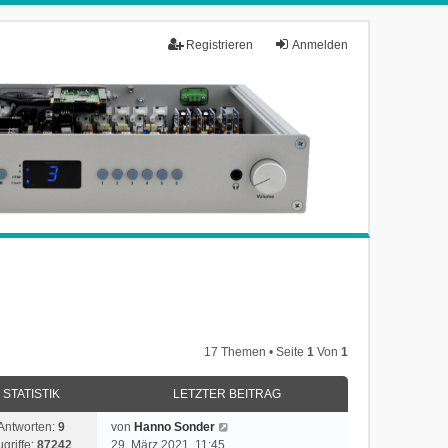
Registrieren
Anmelden
17 Themen • Seite
1
Von
1
STATISTIK
LETZTER BEITRAG
Antworten:
9
von
Hanno Sonder
ugriffe:
87242
29. März 2021, 11:45