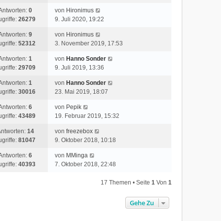
Antworten:
0
von
Hironimus
ugriffe:
26279
9. Juli 2020, 19:22
Antworten:
9
von
Hironimus
ugriffe:
52312
3. November 2019, 17:53
Antworten:
1
von
Hanno Sonder
ugriffe:
29709
9. Juli 2019, 13:36
Antworten:
1
von
Hanno Sonder
ugriffe:
30016
23. Mai 2019, 18:07
Antworten:
6
von
Pepik
ugriffe:
43489
19. Februar 2019, 15:32
ntworten:
14
von
freezebox
ugriffe:
81047
9. Oktober 2018, 10:18
Antworten:
6
von
MMinga
ugriffe:
40393
7. Oktober 2018, 22:48
17 Themen • Seite
1
Von
1
Gehe Zu