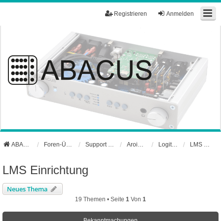
Registrieren
Anmelden
ABACUS Webseite
Foren-Übersicht
Support und Börse
Aroio Support-Forum
Logitech Media Server
LMS Einrichtung
LMS Einrichtung
Neues Thema
19 Themen • Seite
1
Von
1
Bekanntmachungen