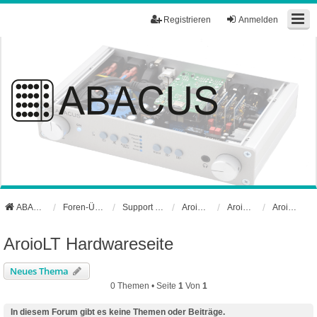
Registrieren
Anmelden
ABACUS Webseite
Foren-Übersicht
Support und Börse
Aroio Support-Forum
Aroio Hardware
AroioLT Hardwareseite
AroioLT Hardwareseite
Neues Thema
0 Themen • Seite
1
Von
1
In diesem Forum gibt es keine Themen oder Beiträge.