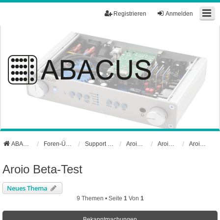
Registrieren
Anmelden
ABACUS Webseite
Foren-Übersicht
Support und Börse
Aroio Support-Forum
Aroio Software
Aroio Beta-Test
Aroio Beta-Test
Neues Thema
9 Themen • Seite
1
Von
1
Bekanntmachungen