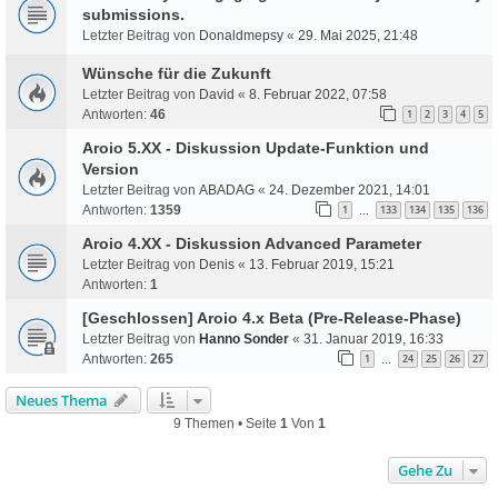
submissions.
Letzter Beitrag von
Donaldmepsy
«
29. Mai 2025, 21:48
Wünsche für die Zukunft
Letzter Beitrag von
David
«
8. Februar 2022, 07:58
Antworten:
46
1
2
3
4
5
Aroio 5.XX - Diskussion Update-Funktion und
Version
Letzter Beitrag von
ABADAG
«
24. Dezember 2021, 14:01
Antworten:
1359
1
133
134
135
136
…
Aroio 4.XX - Diskussion Advanced Parameter
Letzter Beitrag von
Denis
«
13. Februar 2019, 15:21
Antworten:
1
[Geschlossen] Aroio 4.x Beta (Pre-Release-Phase)
Letzter Beitrag von
Hanno Sonder
«
31. Januar 2019, 16:33
Antworten:
265
1
24
25
26
27
…
Neues Thema
9 Themen • Seite
1
Von
1
Gehe Zu