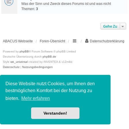
Was der Sinn und Zweck dieses Forums ist und was nicht
Themen:
3
Gehe Zu
ABACUS Webseite
Foren-Übersicht
Datenschutzerklärung
Powered by
phpBB
® Forum Software © phpBB Limited
Deutsche Übersetzung durch
phpBB.de
Style
we_universal
created by INVENTEA & v12mike
Datenschutz
|
Nutzungsbedingungen
Diese Website nutzt Cookies, um Ihnen den
bestmöglichen Komfort bei der Nutzung zu
bieten.
Mehr erfahren
Verstanden!