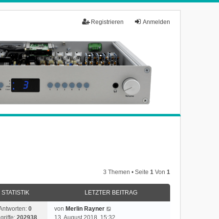
Registrieren
Anmelden
3 Themen • Seite
1
Von
1
STATISTIK
LETZTER BEITRAG
Antworten:
0
von
Merlin Rayner
griffe:
202938
13. August 2018, 15:32