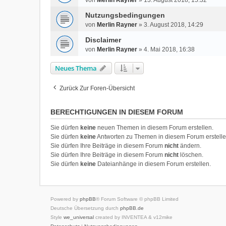
von
Merlin Rayner
»
13. August 2018, 15:32
Nutzungsbedingungen
von
Merlin Rayner
»
3. August 2018, 14:29
Disclaimer
von
Merlin Rayner
»
4. Mai 2018, 16:38
Neues Thema
Zurück Zur Foren-Übersicht
BERECHTIGUNGEN IN DIESEM FORUM
Sie dürfen
keine
neuen Themen in diesem Forum erstellen.
Sie dürfen
keine
Antworten zu Themen in diesem Forum erstelle
Sie dürfen Ihre Beiträge in diesem Forum
nicht
ändern.
Sie dürfen Ihre Beiträge in diesem Forum
nicht
löschen.
Sie dürfen
keine
Dateianhänge in diesem Forum erstellen.
Powered by
phpBB
® Forum Software © phpBB Limited
Deutsche Übersetzung durch
phpBB.de
Style
we_universal
created by INVENTEA & v12mike