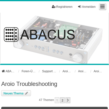
Registrieren
Anmelden
ABACUS Webseite
Foren-Übersicht
Support und Börse
Aroio Support-Forum
Aroio Software
Aroio Troubleshooting
Aroio Troubleshooting
Neues Thema
1
2
Nächste
47 Themen