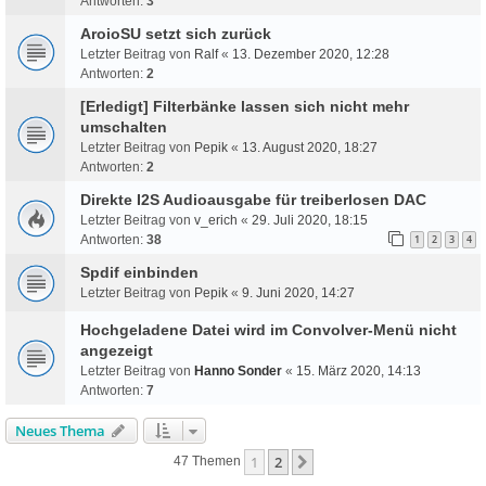
Antworten:
3
AroioSU setzt sich zurück
Letzter Beitrag von
Ralf
«
13. Dezember 2020, 12:28
Antworten:
2
[Erledigt] Filterbänke lassen sich nicht mehr
umschalten
Letzter Beitrag von
Pepik
«
13. August 2020, 18:27
Antworten:
2
Direkte I2S Audioausgabe für treiberlosen DAC
Letzter Beitrag von
v_erich
«
29. Juli 2020, 18:15
Antworten:
38
1
2
3
4
Spdif einbinden
Letzter Beitrag von
Pepik
«
9. Juni 2020, 14:27
Hochgeladene Datei wird im Convolver-Menü nicht
angezeigt
Letzter Beitrag von
Hanno Sonder
«
15. März 2020, 14:13
Antworten:
7
Neues Thema
1
2
Nächste
47 Themen