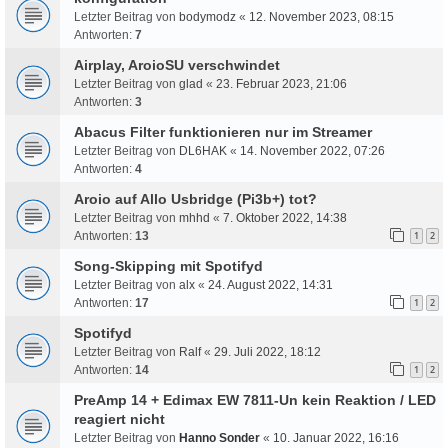
Letzter Beitrag von
bodymodz
«
12. November 2023, 08:15
Antworten:
7
Airplay, AroioSU verschwindet
Letzter Beitrag von
glad
«
23. Februar 2023, 21:06
Antworten:
3
Abacus Filter funktionieren nur im Streamer
Letzter Beitrag von
DL6HAK
«
14. November 2022, 07:26
Antworten:
4
Aroio auf Allo Usbridge (Pi3b+) tot?
Letzter Beitrag von
mhhd
«
7. Oktober 2022, 14:38
Antworten:
13
1
2
Song-Skipping mit Spotifyd
Letzter Beitrag von
alx
«
24. August 2022, 14:31
Antworten:
17
1
2
Spotifyd
Letzter Beitrag von
Ralf
«
29. Juli 2022, 18:12
Antworten:
14
1
2
PreAmp 14 + Edimax EW 7811-Un kein Reaktion / LED
reagiert nicht
Letzter Beitrag von
Hanno Sonder
«
10. Januar 2022, 16:16