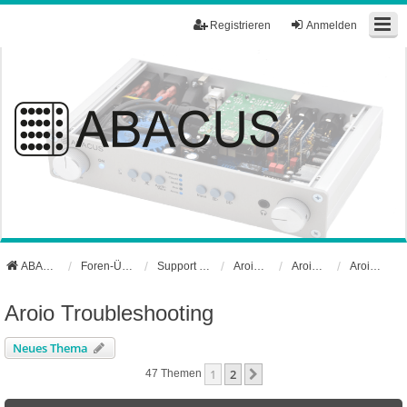
Registrieren
Anmelden
ABACUS Webseite
Foren-Übersicht
Support und Börse
Aroio Support-Forum
Aroio Software
Aroio Troubleshooting
Aroio Troubleshooting
Neues Thema
1
2
Nächste
47 Themen