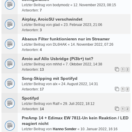
Letzter Beitrag von
bodymodz
«
12. November 2023, 08:15
Antworten:
7
Airplay, AroioSU verschwindet
Letzter Beitrag von
glad
«
23. Februar 2023, 21:06
Antworten:
3
Abacus Filter funktionieren nur im Streamer
Letzter Beitrag von
DL6HAK
«
14. November 2022, 07:26
Antworten:
4
Aroio auf Allo Usbridge (Pi3b+) tot?
Letzter Beitrag von
mhhd
«
7. Oktober 2022, 14:38
Antworten:
13
1
2
Song-Skipping mit Spotifyd
Letzter Beitrag von
alx
«
24. August 2022, 14:31
Antworten:
17
1
2
Spotifyd
Letzter Beitrag von
Ralf
«
29. Juli 2022, 18:12
Antworten:
14
1
2
PreAmp 14 + Edimax EW 7811-Un kein Reaktion / LED
reagiert nicht
Letzter Beitrag von
Hanno Sonder
«
10. Januar 2022, 16:16