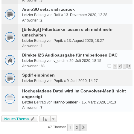
Antworten:
3
AroioSU setzt sich zurück
Letzter Beitrag von
Ralf
«
13. Dezember 2020, 12:28
Antworten:
2
[Erledigt] Filterbänke lassen sich nicht mehr
umschalten
Letzter Beitrag von
Pepik
«
13. August 2020, 18:27
Antworten:
2
Direkte I2S Audioausgabe für treiberlosen DAC
Letzter Beitrag von
v_erich
«
29. Juli 2020, 18:15
Antworten:
38
1
2
3
4
Spdif einbinden
Letzter Beitrag von
Pepik
«
9. Juni 2020, 14:27
Hochgeladene Datei wird im Convolver-Menü nicht
angezeigt
Letzter Beitrag von
Hanno Sonder
«
15. März 2020, 14:13
Antworten:
7
Neues Thema
1
2
Nächste
47 Themen