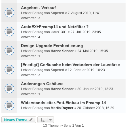
Angebot - Verkauf
Letzter Beitrag von
Supered
«
7. August 2019, 11:41
Antworten:
2
AroioEX+Preamp14 und Netzfilter ?
Letzter Beitrag von
klaus1301
«
27. Juli 2019, 23:05
Antworten:
4
Design Upgrade Fernbedienung
Letzter Beitrag von
Hanno Sonder
«
24. Mai 2019, 15:35
Antworten:
1
[Erledigt] Geräusche beim Verändern der Laustärke
Letzter Beitrag von
Supered
«
12. Februar 2019, 10:23
Antworten:
2
Änderungen Gehäuse
Letzter Beitrag von
Hanno Sonder
«
30. Januar 2019, 13:23
Antworten:
1
Widerstandsleiter-Poti-Einbau im Preamp 14
Letzter Beitrag von
Merlin Rayner
«
20. Oktober 2018, 16:29
Neues Thema
13 Themen • Seite
1
Von
1