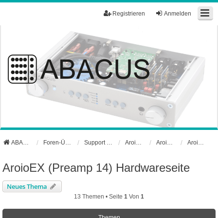
Registrieren
Anmelden
ABACUS Webseite
Foren-Übersicht
Support und Börse
Aroio Support-Forum
Aroio Hardware
AroioEX (Preamp 14) Hardwareseite
AroioEX (Preamp 14) Hardwareseite
Neues Thema
13 Themen • Seite
1
Von
1
Themen