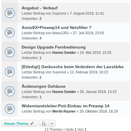
Angebot - Verkauf
Letzter Beitrag von
Supered
«
7. August 2019, 11:41
Antworten:
2
AroioEX+Preamp14 und Netzfilter ?
Letzter Beitrag von
klaus1301
«
27. Juli 2019, 23:05
Antworten:
4
Design Upgrade Fernbedienung
Letzter Beitrag von
Hanno Sonder
«
24. Mai 2019, 15:35
Antworten:
1
[Erledigt] Geräusche beim Verändern der Laustärke
Letzter Beitrag von
Supered
«
12. Februar 2019, 10:23
Antworten:
2
Änderungen Gehäuse
Letzter Beitrag von
Hanno Sonder
«
30. Januar 2019, 13:23
Antworten:
1
Widerstandsleiter-Poti-Einbau im Preamp 14
Letzter Beitrag von
Merlin Rayner
«
20. Oktober 2018, 16:29
Neues Thema
13 Themen • Seite
1
Von
1