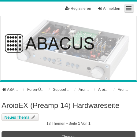
Registrieren
Anmelden
ABACUS Webseite
Foren-Übersicht
Support und Börse
Aroio Support-Forum
Aroio Hardware
AroioEX (Preamp 14) Hardwareseite
AroioEX (Preamp 14) Hardwareseite
Neues Thema
13 Themen • Seite
1
Von
1
Themen