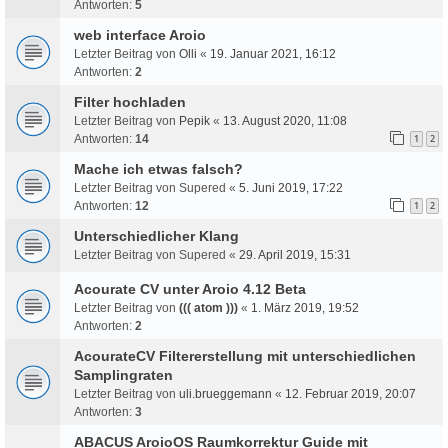
Antworten:
5
web interface Aroio
Letzter Beitrag von
Olli
«
19. Januar 2021, 16:12
Antworten:
2
Filter hochladen
Letzter Beitrag von
Pepik
«
13. August 2020, 11:08
Antworten:
14
1
2
Mache ich etwas falsch?
Letzter Beitrag von
Supered
«
5. Juni 2019, 17:22
Antworten:
12
1
2
Unterschiedlicher Klang
Letzter Beitrag von
Supered
«
29. April 2019, 15:31
Acourate CV unter Aroio 4.12 Beta
Letzter Beitrag von
((( atom )))
«
1. März 2019, 19:52
Antworten:
2
AcourateCV Filtererstellung mit unterschiedlichen
Samplingraten
Letzter Beitrag von
uli.brueggemann
«
12. Februar 2019, 20:07
Antworten:
3
ABACUS AroioOS Raumkorrektur Guide mit