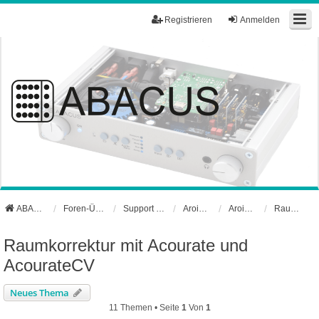
Registrieren
Anmelden
ABACUS Webseite
Foren-Übersicht
Support und Börse
Aroio Support-Forum
Aroio Software
Raumkorrektur mit Acourate und AcourateCV
Raumkorrektur mit Acourate und
AcourateCV
Neues Thema
11 Themen • Seite
1
Von
1