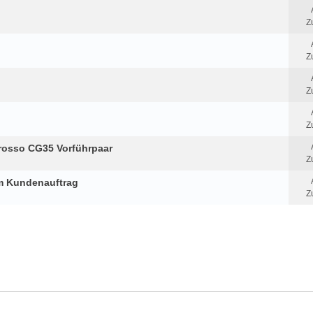
Z
Z
Z
Z
rosso CG35 Vorführpaar
Z
im Kundenauftrag
Z