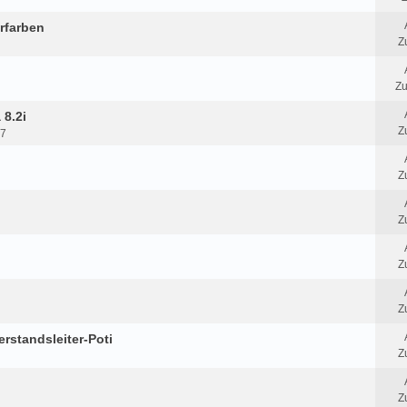
rfarben
Z
Zu
 8.2i
Z
57
Z
Z
Z
Z
derstandsleiter-Poti
Z
Z