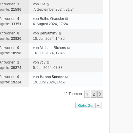
Antworten:
1
von
Ole
ugriffe:
21596
7. September 2024, 21:34
Antworten:
4
von
Botho Graesler
ugriffe:
33351
6. August 2024, 17:24
Antworten:
0
von
BenjaminV
ugriffe:
23820
18. Juli 2024, 14:35
Antworten:
0
von
Michael Richers
ugriffe:
18598
16. Juli 2024, 17:46
Antworten:
1
von
vdv
ugriffe:
30274
5. Juli 2024, 07:38
Antworten:
0
von
Hanno Sonder
ugriffe:
19224
19. Juni 2024, 14:57
1
2
Nächste
42 Themen
Gehe Zu