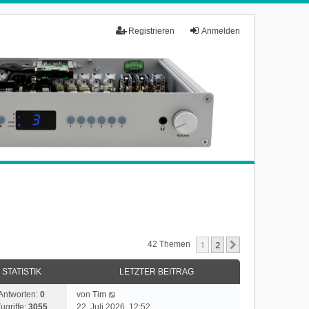
Registrieren
Anmelden
1
2
Nächste
42 Themen
STATISTIK
LETZTER BEITRAG
Antworten:
0
von
Tim
ugriffe:
3055
22. Juli 2026, 12:52