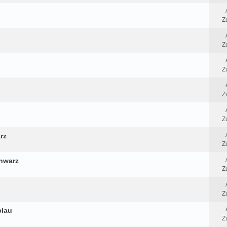
Z
Z
Z
Z
Z
rz
Z
chwarz
Z
Z
blau
Z