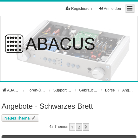
Registrieren
Anmelden
ABACUS Webseite
Foren-Übersicht
Support und Börse
Gebrauchtgerätebörse
Börse
Angebote - Schwarzes Brett
Angebote - Schwarzes Brett
Neues Thema
1
2
Nächste
42 Themen