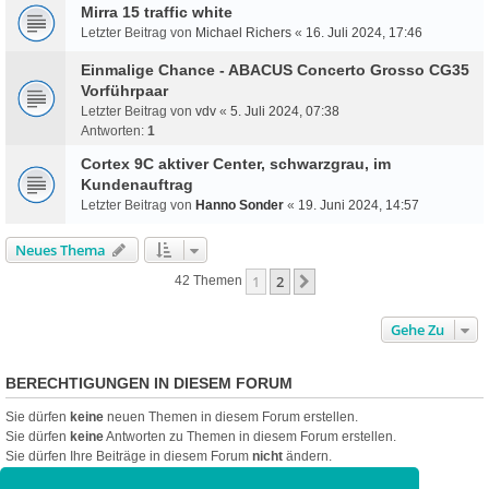
Mirra 15 traffic white
Letzter Beitrag von
Michael Richers
«
16. Juli 2024, 17:46
Einmalige Chance - ABACUS Concerto Grosso CG35
Vorführpaar
Letzter Beitrag von
vdv
«
5. Juli 2024, 07:38
Antworten:
1
Cortex 9C aktiver Center, schwarzgrau, im
Kundenauftrag
Letzter Beitrag von
Hanno Sonder
«
19. Juni 2024, 14:57
Neues Thema
1
2
Nächste
42 Themen
Gehe Zu
BERECHTIGUNGEN IN DIESEM FORUM
Sie dürfen
keine
neuen Themen in diesem Forum erstellen.
Sie dürfen
keine
Antworten zu Themen in diesem Forum erstellen.
Sie dürfen Ihre Beiträge in diesem Forum
nicht
ändern.
Sie dürfen Ihre Beiträge in diesem Forum
nicht
löschen.