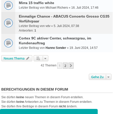
Mirra 15 traffic white
Letzter Beitrag von
Michael Richers
«
16. Juli 2024, 17:46
Einmalige Chance - ABACUS Concerto Grosso CG35
Vorführpaar
Letzter Beitrag von
vdv
«
5. Juli 2024, 07:38
Antworten:
1
Cortex 9C aktiver Center, schwarzgrau, im
Kundenauftrag
Letzter Beitrag von
Hanno Sonder
«
19. Juni 2024, 14:57
Neues Thema
1
2
Nächste
42 Themen
Gehe Zu
BERECHTIGUNGEN IN DIESEM FORUM
Sie dürfen
keine
neuen Themen in diesem Forum erstellen.
Sie dürfen
keine
Antworten zu Themen in diesem Forum erstellen.
Sie dürfen Ihre Beiträge in diesem Forum
nicht
ändern.
Sie dürfen Ihre Beiträge in diesem Forum
nicht
löschen.