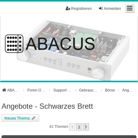
Registrieren
Anmelden
ABACUS Webseite
Foren-Übersicht
Support und Börse
Gebrauchtgerätebörse
Börse
Angebote - Schwarzes Brett
Angebote - Schwarzes Brett
Neues Thema
1
2
Nächste
42 Themen