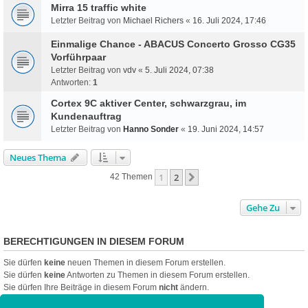
Mirra 15 traffic white
Letzter Beitrag von
Michael Richers
«
16. Juli 2024, 17:46
Einmalige Chance - ABACUS Concerto Grosso CG35
Vorführpaar
Letzter Beitrag von
vdv
«
5. Juli 2024, 07:38
Antworten:
1
Cortex 9C aktiver Center, schwarzgrau, im
Kundenauftrag
Letzter Beitrag von
Hanno Sonder
«
19. Juni 2024, 14:57
Neues Thema
1
2
Nächste
42 Themen
Gehe Zu
BERECHTIGUNGEN IN DIESEM FORUM
Sie dürfen
keine
neuen Themen in diesem Forum erstellen.
Sie dürfen
keine
Antworten zu Themen in diesem Forum erstellen.
Sie dürfen Ihre Beiträge in diesem Forum
nicht
ändern.
Sie dürfen Ihre Beiträge in diesem Forum
nicht
löschen.