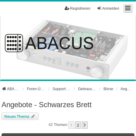
Registrieren
Anmelden
ABACUS Webseite
Foren-Übersicht
Support und Börse
Gebrauchtgerätebörse
Börse
Angebote - Schwarzes Brett
Angebote - Schwarzes Brett
Neues Thema
1
2
Nächste
42 Themen