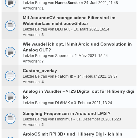
Letzter Beitrag von
Hanno Sonder
«
24. Juni 2021, 11:48
Antworten:
1
Mit AcourateCV hochgeladene Filter sind im
Webinterface nicht auswählbar
Letzter Beitrag von
DL6HAK
«
10. März 2021, 16:14
Antworten:
3
Wie wandel ich opt. IN mit Aroio und Convolution in
Analog OUT?
Letzter Beitrag von
Superedi
«
2. März 2021, 15:44
Antworten:
7
Custom_overlay
Letzter Beitrag von
((( atom )))
«
14. Februar 2021, 19:37
Antworten:
4
Analog in Wandler --> I2S Digital out für Hifiberry digi
i/o
Letzter Beitrag von
DL6HAK
«
3. Februar 2021, 13:24
Sampling-Frequenzen in Aroio und LMS ?
Letzter Beitrag von
Hironimus
«
31. Dezember 2020, 15:23
Antworten:
2
AroioOS mit RPI 3B+ und Hifiberry Digi - ich bin