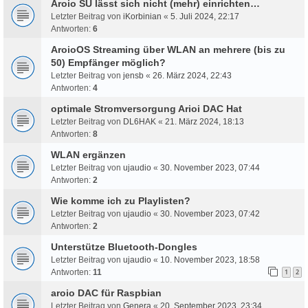
Aroio SU lässt sich nicht (mehr) einrichten…
Letzter Beitrag von
iKorbinian
«
5. Juli 2024, 22:17
Antworten:
6
AroioOS Streaming über WLAN an mehrere (bis zu
50) Empfänger möglich?
Letzter Beitrag von
jensb
«
26. März 2024, 22:43
Antworten:
4
optimale Stromversorgung Arioi DAC Hat
Letzter Beitrag von
DL6HAK
«
21. März 2024, 18:13
Antworten:
8
WLAN ergänzen
Letzter Beitrag von
ujaudio
«
30. November 2023, 07:44
Antworten:
2
Wie komme ich zu Playlisten?
Letzter Beitrag von
ujaudio
«
30. November 2023, 07:42
Antworten:
2
Unterstütze Bluetooth-Dongles
Letzter Beitrag von
ujaudio
«
10. November 2023, 18:58
Antworten:
11
1
2
aroio DAC für Raspbian
Letzter Beitrag von
Genera
«
20. September 2023, 23:34