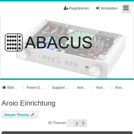
Registrieren
Anmelden
ABACUS Webseite
Foren-Übersicht
Support und Börse
Aroio Support-Forum
Aroio Software
Aroio Einrichtung
Aroio Einrichtung
Neues Thema
1
2
Nächste
45 Themen