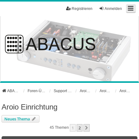
Registrieren
Anmelden
ABACUS Webseite
Foren-Übersicht
Support und Börse
Aroio Support-Forum
Aroio Software
Aroio Einrichtung
Aroio Einrichtung
Neues Thema
1
2
Nächste
45 Themen