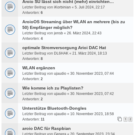
Aroio SU lässt sich nicht (mehr) einrichten…
Letzter Beitrag von
iKorbinian
«
5. Juli 2024, 22:17
Antworten:
6
AroioOS Streaming über WLAN an mehrere (bis zu
50) Empfänger möglich?
Letzter Beitrag von
jensb
«
26. März 2024, 22:43
Antworten:
4
optimale Stromversorgung Arioi DAC Hat
Letzter Beitrag von
DL6HAK
«
21. März 2024, 18:13
Antworten:
8
WLAN ergänzen
Letzter Beitrag von
ujaudio
«
30. November 2023, 07:44
Antworten:
2
Wie komme ich zu Playlisten?
Letzter Beitrag von
ujaudio
«
30. November 2023, 07:42
Antworten:
2
Unterstütze Bluetooth-Dongles
Letzter Beitrag von
ujaudio
«
10. November 2023, 18:58
Antworten:
11
1
2
aroio DAC für Raspbian
Letzter Beitrag von
Genera
«
20. September 2023, 23:34