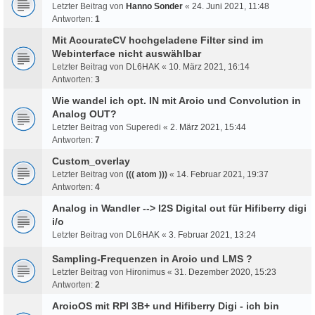
Letzter Beitrag von
Hanno Sonder
«
24. Juni 2021, 11:48
Antworten:
1
Mit AcourateCV hochgeladene Filter sind im
Webinterface nicht auswählbar
Letzter Beitrag von
DL6HAK
«
10. März 2021, 16:14
Antworten:
3
Wie wandel ich opt. IN mit Aroio und Convolution in
Analog OUT?
Letzter Beitrag von
Superedi
«
2. März 2021, 15:44
Antworten:
7
Custom_overlay
Letzter Beitrag von
((( atom )))
«
14. Februar 2021, 19:37
Antworten:
4
Analog in Wandler --> I2S Digital out für Hifiberry digi
i/o
Letzter Beitrag von
DL6HAK
«
3. Februar 2021, 13:24
Sampling-Frequenzen in Aroio und LMS ?
Letzter Beitrag von
Hironimus
«
31. Dezember 2020, 15:23
Antworten:
2
AroioOS mit RPI 3B+ und Hifiberry Digi - ich bin