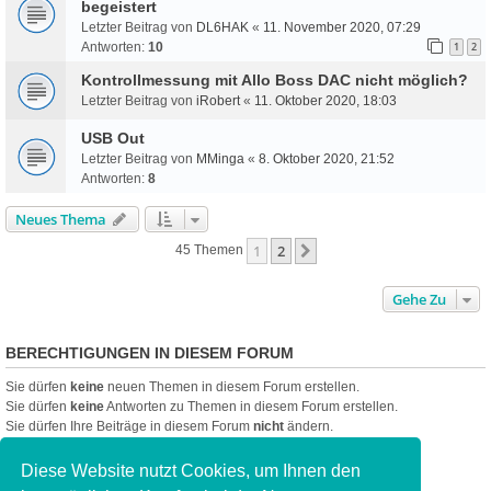
begeistert
Letzter Beitrag von
DL6HAK
«
11. November 2020, 07:29
Antworten:
10
1
2
Kontrollmessung mit Allo Boss DAC nicht möglich?
Letzter Beitrag von
iRobert
«
11. Oktober 2020, 18:03
USB Out
Letzter Beitrag von
MMinga
«
8. Oktober 2020, 21:52
Antworten:
8
Neues Thema
1
2
Nächste
45 Themen
Gehe Zu
BERECHTIGUNGEN IN DIESEM FORUM
Sie dürfen
keine
neuen Themen in diesem Forum erstellen.
Sie dürfen
keine
Antworten zu Themen in diesem Forum erstellen.
Sie dürfen Ihre Beiträge in diesem Forum
nicht
ändern.
Sie dürfen Ihre Beiträge in diesem Forum
nicht
löschen.
Sie dürfen
keine
Dateianhänge in diesem Forum erstellen.
Diese Website nutzt Cookies, um Ihnen den