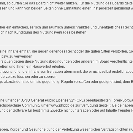
d, so dürfen Sie das Board nicht weiter nutzen. Für die Nutzung des Boards gelten
ssen und kann von beiden Seiten ohne Einhaltung einer Frist jederzeit gekündigt 
eiber ein einfaches, zeitlich und räumlich unbeschränktes und unentgeltliches Rec
auch nach Kündigung des Nutzungsvertrages bestehen.
keine Inhalte enthält, die gegen geltendes Recht oder die guten Sitten verstoßen. S
n bzw. zu verwenden.
Verstößen gegen diese Nutzungsbedingungen oder anderer im Board veröffentlicht
eßen und Ihnen ein Hausverbot erteilen.
twortung für die Inhalte von Beiträgen übernimmt, die er nicht selbst erstellt hat 
ederzeit zu löschen oder zu sperren.
räge abzuändern, sofern sie gegen o. g. Regeln verstoßen oder geeignet sind, dem 
ne unter der „
GNU General Public License v2
“ (GPL) bereitgestellten Foren-Softw
chsprachige Community unter www.phpbb.de zur Verfügung gestellt. Beide haben ke
ng der Software für bestimmte Zwecke nicht untersagen oder auf Inhalte fremder 
ben, Körper und Gesundheit und der Verletzung wesentlicher Vertragspflichten (Kar