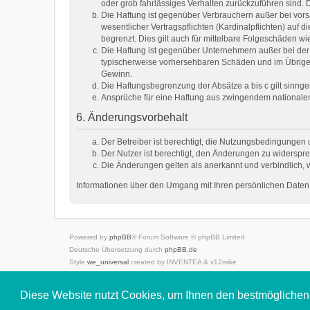
oder grob fahrlässiges Verhalten zurückzuführen sind.
Die Haftung ist gegenüber Verbrauchern außer bei vor
wesentlicher Vertragspflichten (Kardinalpflichten) au
begrenzt. Dies gilt auch für mittelbare Folgeschäden
Die Haftung ist gegenüber Unternehmern außer bei der 
typischerweise vorhersehbaren Schäden und im Übrigen
Gewinn.
Die Haftungsbegrenzung der Absätze a bis c gilt sinnge
Ansprüche für eine Haftung aus zwingendem nationale
6. Änderungsvorbehalt
Der Betreiber ist berechtigt, die Nutzungsbedingungen 
Der Nutzer ist berechtigt, den Änderungen zu widerspre
Die Änderungen gelten als anerkannt und verbindlich,
Informationen über den Umgang mit Ihren persönlichen Daten 
Powered by
phpBB
® Forum Software © phpBB Limited
Deutsche Übersetzung durch
phpBB.de
Style
we_universal
created by INVENTEA & v12mike
Datenschutz
|
Nutzungsbedingungen
Diese Website nutzt Cookies, um Ihnen den bestmöglichen 