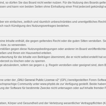
d, so dürfen Sie das Board nicht weiter nutzen. Für die Nutzung des Boards gelten
ssen und kann von beiden Seiten ohne Einhaltung einer Frist jederzeit gekündigt 
eiber ein einfaches, zeitlich und räumlich unbeschränktes und unentgeltliches Rec
auch nach Kündigung des Nutzungsvertrages bestehen.
keine Inhalte enthält, die gegen geltendes Recht oder die guten Sitten verstoßen. S
n bzw. zu verwenden.
Verstößen gegen diese Nutzungsbedingungen oder anderer im Board veröffentlicht
eßen und Ihnen ein Hausverbot erteilen.
twortung für die Inhalte von Beiträgen übernimmt, die er nicht selbst erstellt hat 
ederzeit zu löschen oder zu sperren.
räge abzuändern, sofern sie gegen o. g. Regeln verstoßen oder geeignet sind, dem 
ne unter der „
GNU General Public License v2
“ (GPL) bereitgestellten Foren-Softw
chsprachige Community unter www.phpbb.de zur Verfügung gestellt. Beide haben ke
ng der Software für bestimmte Zwecke nicht untersagen oder auf Inhalte fremder 
ben, Körper und Gesundheit und der Verletzung wesentlicher Vertragspflichten (Kar