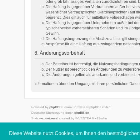
oder grob fahrlässiges Verhalten zurückzuführen sind.
Die Haftung ist gegenüber Verbrauchern außer bei vor
wesentlicher Vertragspflichten (Kardinalpflichten) au
begrenzt. Dies gilt auch für mittelbare Folgeschäden
Die Haftung ist gegenüber Unternehmern außer bei der 
typischerweise vorhersehbaren Schäden und im Übrigen
Gewinn.
Die Haftungsbegrenzung der Absätze a bis c gilt sinnge
Ansprüche für eine Haftung aus zwingendem nationale
6. Änderungsvorbehalt
Der Betreiber ist berechtigt, die Nutzungsbedingungen 
Der Nutzer ist berechtigt, den Änderungen zu widerspre
Die Änderungen gelten als anerkannt und verbindlich,
Informationen über den Umgang mit Ihren persönlichen Daten 
Powered by
phpBB
® Forum Software © phpBB Limited
Deutsche Übersetzung durch
phpBB.de
Style
we_universal
created by INVENTEA & v12mike
Datenschutz
|
Nutzungsbedingungen
Diese Website nutzt Cookies, um Ihnen den bestmöglichen 