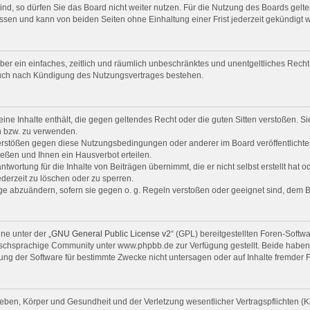
d, so dürfen Sie das Board nicht weiter nutzen. Für die Nutzung des Boards gelten
ssen und kann von beiden Seiten ohne Einhaltung einer Frist jederzeit gekündigt 
eiber ein einfaches, zeitlich und räumlich unbeschränktes und unentgeltliches Rec
auch nach Kündigung des Nutzungsvertrages bestehen.
keine Inhalte enthält, die gegen geltendes Recht oder die guten Sitten verstoßen. S
n bzw. zu verwenden.
Verstößen gegen diese Nutzungsbedingungen oder anderer im Board veröffentlicht
eßen und Ihnen ein Hausverbot erteilen.
twortung für die Inhalte von Beiträgen übernimmt, die er nicht selbst erstellt hat 
ederzeit zu löschen oder zu sperren.
räge abzuändern, sofern sie gegen o. g. Regeln verstoßen oder geeignet sind, dem 
ne unter der „
GNU General Public License v2
“ (GPL) bereitgestellten Foren-Softw
chsprachige Community unter www.phpbb.de zur Verfügung gestellt. Beide haben ke
ng der Software für bestimmte Zwecke nicht untersagen oder auf Inhalte fremder 
ben, Körper und Gesundheit und der Verletzung wesentlicher Vertragspflichten (Kar