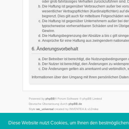
oder grob fahrlässiges Verhalten zurückzuführen sind.
Die Haftung ist gegenüber Verbrauchern außer bei vor
wesentlicher Vertragspflichten (Kardinalpflichten) au
begrenzt. Dies gilt auch für mittelbare Folgeschäden
Die Haftung ist gegenüber Unternehmern außer bei der 
typischerweise vorhersehbaren Schäden und im Übrigen
Gewinn.
Die Haftungsbegrenzung der Absätze a bis c gilt sinnge
Ansprüche für eine Haftung aus zwingendem nationale
6. Änderungsvorbehalt
Der Betreiber ist berechtigt, die Nutzungsbedingungen 
Der Nutzer ist berechtigt, den Änderungen zu widerspre
Die Änderungen gelten als anerkannt und verbindlich,
Informationen über den Umgang mit Ihren persönlichen Daten 
Powered by
phpBB
® Forum Software © phpBB Limited
Deutsche Übersetzung durch
phpBB.de
Style
we_universal
created by INVENTEA & v12mike
Datenschutz
|
Nutzungsbedingungen
Diese Website nutzt Cookies, um Ihnen den bestmöglichen 