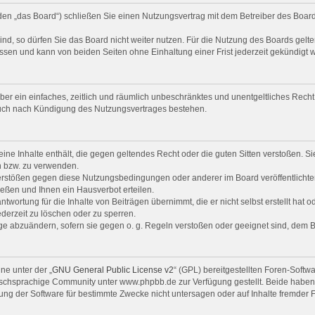
den „das Board“) schließen Sie einen Nutzungsvertrag mit dem Betreiber des Boards
d, so dürfen Sie das Board nicht weiter nutzen. Für die Nutzung des Boards gelten
ssen und kann von beiden Seiten ohne Einhaltung einer Frist jederzeit gekündigt 
eiber ein einfaches, zeitlich und räumlich unbeschränktes und unentgeltliches Rec
auch nach Kündigung des Nutzungsvertrages bestehen.
keine Inhalte enthält, die gegen geltendes Recht oder die guten Sitten verstoßen. S
n bzw. zu verwenden.
Verstößen gegen diese Nutzungsbedingungen oder anderer im Board veröffentlicht
eßen und Ihnen ein Hausverbot erteilen.
twortung für die Inhalte von Beiträgen übernimmt, die er nicht selbst erstellt hat 
ederzeit zu löschen oder zu sperren.
räge abzuändern, sofern sie gegen o. g. Regeln verstoßen oder geeignet sind, dem 
ne unter der „
GNU General Public License v2
“ (GPL) bereitgestellten Foren-Softw
chsprachige Community unter www.phpbb.de zur Verfügung gestellt. Beide haben ke
ng der Software für bestimmte Zwecke nicht untersagen oder auf Inhalte fremder 