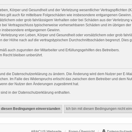
ben, Körper und Gesundheit und der Verletzung wesentlicher Vertragspflichten (Kar
 Dies gilt auch für mittelbare Folgeschäden wie insbesondere entgangenen Gewinn.
sätzlichem oder grob fahrlässigem Verhalten oder bei Schäden aus der Verletzung
f die bei Vertragsschluss typischerweise vorhersehbaren Schäden und im übrigen de
 wie insbesondere entgangenen Gewinn.
Verletzung von Leben, Körper und Gesundheit oder vorsätzlichem oder grob fahrlä
 der Höhe nach auf die vertragstypischen Durchschnittsschäden begrenzt. Dies g
mäß auch zugunsten der Mitarbeiter und Erfüllungsgehilfen des Betreibers.
m Recht bleiben unberührt.
und die Datenschutzerklärung zu ändern. Die Änderung wird dem Nutzer per E-Mail 
chen. Im Falle des Widerspruchs erlischt das zwischen dem Betreiber und dem Nutz
 wenn der Nutzer den Änderungen zugestimmt hat.
sind in der Datenschutzerklärung enthalten.
ABACUS Webseite
Foren-Übersicht
Datenschutzerk