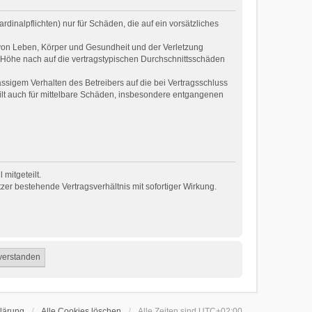
dinalpflichten) nur für Schäden, die auf ein vorsätzliches
 von Leben, Körper und Gesundheit und der Verletzung
r Höhe nach auf die vertragstypischen Durchschnittsschäden
ssigem Verhalten des Betreibers auf die bei Vertragsschluss
ilt auch für mittelbare Schäden, insbesondere entgangenen
mitgeteilt.
er bestehende Vertragsverhältnis mit sofortiger Wirkung.
lärung
Alle Cookies löschen
Alle Zeiten sind
UTC+02:00