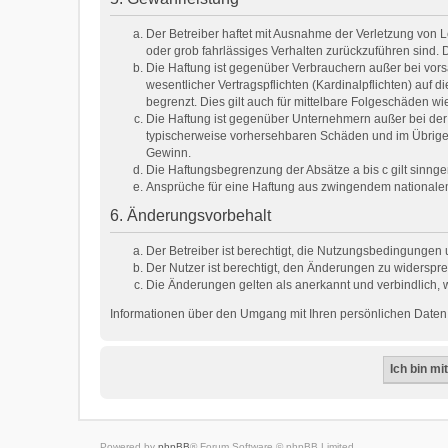
Der Betreiber haftet mit Ausnahme der Verletzung von Le
oder grob fahrlässiges Verhalten zurückzuführen sind.
Die Haftung ist gegenüber Verbrauchern außer bei vor
wesentlicher Vertragspflichten (Kardinalpflichten) au
begrenzt. Dies gilt auch für mittelbare Folgeschäden
Die Haftung ist gegenüber Unternehmern außer bei der 
typischerweise vorhersehbaren Schäden und im Übrigen
Gewinn.
Die Haftungsbegrenzung der Absätze a bis c gilt sinnge
Ansprüche für eine Haftung aus zwingendem nationale
6. Änderungsvorbehalt
Der Betreiber ist berechtigt, die Nutzungsbedingungen 
Der Nutzer ist berechtigt, den Änderungen zu widerspre
Die Änderungen gelten als anerkannt und verbindlich,
Informationen über den Umgang mit Ihren persönlichen Daten 
Powered by
phpBB
® Forum Software © phpBB Limited