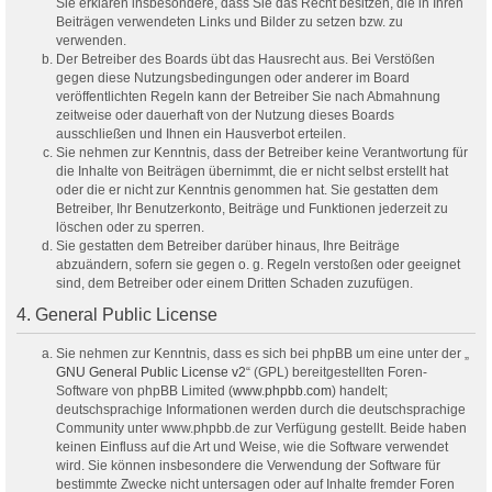
Sie erklären insbesondere, dass Sie das Recht besitzen, die in Ihren
Beiträgen verwendeten Links und Bilder zu setzen bzw. zu
verwenden.
Der Betreiber des Boards übt das Hausrecht aus. Bei Verstößen
gegen diese Nutzungsbedingungen oder anderer im Board
veröffentlichten Regeln kann der Betreiber Sie nach Abmahnung
zeitweise oder dauerhaft von der Nutzung dieses Boards
ausschließen und Ihnen ein Hausverbot erteilen.
Sie nehmen zur Kenntnis, dass der Betreiber keine Verantwortung für
die Inhalte von Beiträgen übernimmt, die er nicht selbst erstellt hat
oder die er nicht zur Kenntnis genommen hat. Sie gestatten dem
Betreiber, Ihr Benutzerkonto, Beiträge und Funktionen jederzeit zu
löschen oder zu sperren.
Sie gestatten dem Betreiber darüber hinaus, Ihre Beiträge
abzuändern, sofern sie gegen o. g. Regeln verstoßen oder geeignet
sind, dem Betreiber oder einem Dritten Schaden zuzufügen.
4. General Public License
Sie nehmen zur Kenntnis, dass es sich bei phpBB um eine unter der „
GNU General Public License v2
“ (GPL) bereitgestellten Foren-
Software von phpBB Limited (
www.phpbb.com
) handelt;
deutschsprachige Informationen werden durch die deutschsprachige
Community unter www.phpbb.de zur Verfügung gestellt. Beide haben
keinen Einfluss auf die Art und Weise, wie die Software verwendet
wird. Sie können insbesondere die Verwendung der Software für
bestimmte Zwecke nicht untersagen oder auf Inhalte fremder Foren