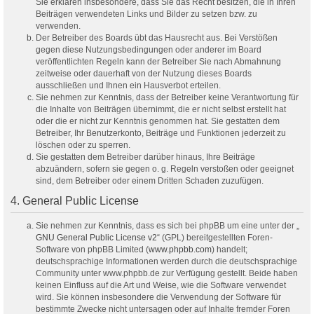
Sie erklären insbesondere, dass Sie das Recht besitzen, die in Ihren
Beiträgen verwendeten Links und Bilder zu setzen bzw. zu
verwenden.
Der Betreiber des Boards übt das Hausrecht aus. Bei Verstößen
gegen diese Nutzungsbedingungen oder anderer im Board
veröffentlichten Regeln kann der Betreiber Sie nach Abmahnung
zeitweise oder dauerhaft von der Nutzung dieses Boards
ausschließen und Ihnen ein Hausverbot erteilen.
Sie nehmen zur Kenntnis, dass der Betreiber keine Verantwortung für
die Inhalte von Beiträgen übernimmt, die er nicht selbst erstellt hat
oder die er nicht zur Kenntnis genommen hat. Sie gestatten dem
Betreiber, Ihr Benutzerkonto, Beiträge und Funktionen jederzeit zu
löschen oder zu sperren.
Sie gestatten dem Betreiber darüber hinaus, Ihre Beiträge
abzuändern, sofern sie gegen o. g. Regeln verstoßen oder geeignet
sind, dem Betreiber oder einem Dritten Schaden zuzufügen.
4. General Public License
Sie nehmen zur Kenntnis, dass es sich bei phpBB um eine unter der „
GNU General Public License v2
“ (GPL) bereitgestellten Foren-
Software von phpBB Limited (
www.phpbb.com
) handelt;
deutschsprachige Informationen werden durch die deutschsprachige
Community unter www.phpbb.de zur Verfügung gestellt. Beide haben
keinen Einfluss auf die Art und Weise, wie die Software verwendet
wird. Sie können insbesondere die Verwendung der Software für
bestimmte Zwecke nicht untersagen oder auf Inhalte fremder Foren