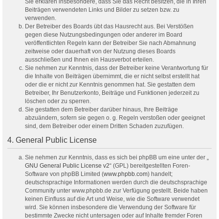
Sie erklären insbesondere, dass Sie das Recht besitzen, die in Ihren
Beiträgen verwendeten Links und Bilder zu setzen bzw. zu
verwenden.
Der Betreiber des Boards übt das Hausrecht aus. Bei Verstößen
gegen diese Nutzungsbedingungen oder anderer im Board
veröffentlichten Regeln kann der Betreiber Sie nach Abmahnung
zeitweise oder dauerhaft von der Nutzung dieses Boards
ausschließen und Ihnen ein Hausverbot erteilen.
Sie nehmen zur Kenntnis, dass der Betreiber keine Verantwortung für
die Inhalte von Beiträgen übernimmt, die er nicht selbst erstellt hat
oder die er nicht zur Kenntnis genommen hat. Sie gestatten dem
Betreiber, Ihr Benutzerkonto, Beiträge und Funktionen jederzeit zu
löschen oder zu sperren.
Sie gestatten dem Betreiber darüber hinaus, Ihre Beiträge
abzuändern, sofern sie gegen o. g. Regeln verstoßen oder geeignet
sind, dem Betreiber oder einem Dritten Schaden zuzufügen.
4. General Public License
Sie nehmen zur Kenntnis, dass es sich bei phpBB um eine unter der „
GNU General Public License v2
“ (GPL) bereitgestellten Foren-
Software von phpBB Limited (
www.phpbb.com
) handelt;
deutschsprachige Informationen werden durch die deutschsprachige
Community unter www.phpbb.de zur Verfügung gestellt. Beide haben
keinen Einfluss auf die Art und Weise, wie die Software verwendet
wird. Sie können insbesondere die Verwendung der Software für
bestimmte Zwecke nicht untersagen oder auf Inhalte fremder Foren