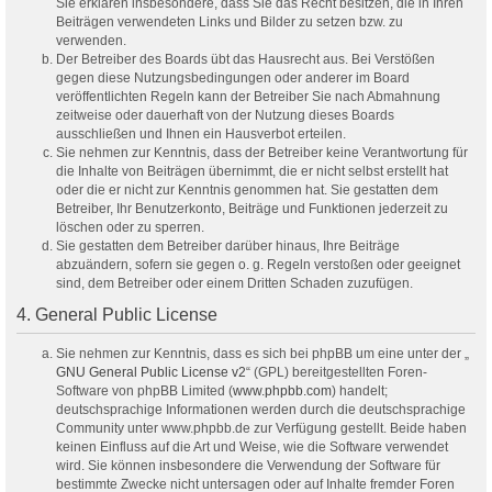
Sie erklären insbesondere, dass Sie das Recht besitzen, die in Ihren
Beiträgen verwendeten Links und Bilder zu setzen bzw. zu
verwenden.
Der Betreiber des Boards übt das Hausrecht aus. Bei Verstößen
gegen diese Nutzungsbedingungen oder anderer im Board
veröffentlichten Regeln kann der Betreiber Sie nach Abmahnung
zeitweise oder dauerhaft von der Nutzung dieses Boards
ausschließen und Ihnen ein Hausverbot erteilen.
Sie nehmen zur Kenntnis, dass der Betreiber keine Verantwortung für
die Inhalte von Beiträgen übernimmt, die er nicht selbst erstellt hat
oder die er nicht zur Kenntnis genommen hat. Sie gestatten dem
Betreiber, Ihr Benutzerkonto, Beiträge und Funktionen jederzeit zu
löschen oder zu sperren.
Sie gestatten dem Betreiber darüber hinaus, Ihre Beiträge
abzuändern, sofern sie gegen o. g. Regeln verstoßen oder geeignet
sind, dem Betreiber oder einem Dritten Schaden zuzufügen.
4. General Public License
Sie nehmen zur Kenntnis, dass es sich bei phpBB um eine unter der „
GNU General Public License v2
“ (GPL) bereitgestellten Foren-
Software von phpBB Limited (
www.phpbb.com
) handelt;
deutschsprachige Informationen werden durch die deutschsprachige
Community unter www.phpbb.de zur Verfügung gestellt. Beide haben
keinen Einfluss auf die Art und Weise, wie die Software verwendet
wird. Sie können insbesondere die Verwendung der Software für
bestimmte Zwecke nicht untersagen oder auf Inhalte fremder Foren