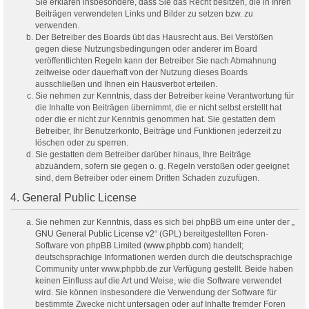
Sie erklären insbesondere, dass Sie das Recht besitzen, die in Ihren
Beiträgen verwendeten Links und Bilder zu setzen bzw. zu
verwenden.
Der Betreiber des Boards übt das Hausrecht aus. Bei Verstößen
gegen diese Nutzungsbedingungen oder anderer im Board
veröffentlichten Regeln kann der Betreiber Sie nach Abmahnung
zeitweise oder dauerhaft von der Nutzung dieses Boards
ausschließen und Ihnen ein Hausverbot erteilen.
Sie nehmen zur Kenntnis, dass der Betreiber keine Verantwortung für
die Inhalte von Beiträgen übernimmt, die er nicht selbst erstellt hat
oder die er nicht zur Kenntnis genommen hat. Sie gestatten dem
Betreiber, Ihr Benutzerkonto, Beiträge und Funktionen jederzeit zu
löschen oder zu sperren.
Sie gestatten dem Betreiber darüber hinaus, Ihre Beiträge
abzuändern, sofern sie gegen o. g. Regeln verstoßen oder geeignet
sind, dem Betreiber oder einem Dritten Schaden zuzufügen.
4. General Public License
Sie nehmen zur Kenntnis, dass es sich bei phpBB um eine unter der „
GNU General Public License v2
“ (GPL) bereitgestellten Foren-
Software von phpBB Limited (
www.phpbb.com
) handelt;
deutschsprachige Informationen werden durch die deutschsprachige
Community unter www.phpbb.de zur Verfügung gestellt. Beide haben
keinen Einfluss auf die Art und Weise, wie die Software verwendet
wird. Sie können insbesondere die Verwendung der Software für
bestimmte Zwecke nicht untersagen oder auf Inhalte fremder Foren