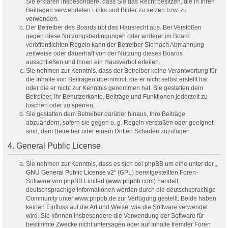
Sie erklären insbesondere, dass Sie das Recht besitzen, die in Ihren
Beiträgen verwendeten Links und Bilder zu setzen bzw. zu
verwenden.
Der Betreiber des Boards übt das Hausrecht aus. Bei Verstößen
gegen diese Nutzungsbedingungen oder anderer im Board
veröffentlichten Regeln kann der Betreiber Sie nach Abmahnung
zeitweise oder dauerhaft von der Nutzung dieses Boards
ausschließen und Ihnen ein Hausverbot erteilen.
Sie nehmen zur Kenntnis, dass der Betreiber keine Verantwortung für
die Inhalte von Beiträgen übernimmt, die er nicht selbst erstellt hat
oder die er nicht zur Kenntnis genommen hat. Sie gestatten dem
Betreiber, Ihr Benutzerkonto, Beiträge und Funktionen jederzeit zu
löschen oder zu sperren.
Sie gestatten dem Betreiber darüber hinaus, Ihre Beiträge
abzuändern, sofern sie gegen o. g. Regeln verstoßen oder geeignet
sind, dem Betreiber oder einem Dritten Schaden zuzufügen.
4. General Public License
Sie nehmen zur Kenntnis, dass es sich bei phpBB um eine unter der „
GNU General Public License v2
“ (GPL) bereitgestellten Foren-
Software von phpBB Limited (
www.phpbb.com
) handelt;
deutschsprachige Informationen werden durch die deutschsprachige
Community unter www.phpbb.de zur Verfügung gestellt. Beide haben
keinen Einfluss auf die Art und Weise, wie die Software verwendet
wird. Sie können insbesondere die Verwendung der Software für
bestimmte Zwecke nicht untersagen oder auf Inhalte fremder Foren