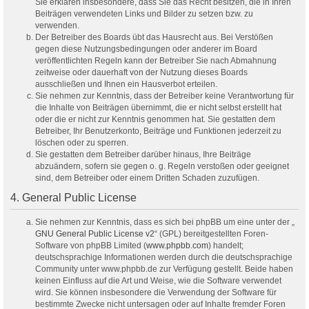
Sie erklären insbesondere, dass Sie das Recht besitzen, die in Ihren
Beiträgen verwendeten Links und Bilder zu setzen bzw. zu
verwenden.
Der Betreiber des Boards übt das Hausrecht aus. Bei Verstößen
gegen diese Nutzungsbedingungen oder anderer im Board
veröffentlichten Regeln kann der Betreiber Sie nach Abmahnung
zeitweise oder dauerhaft von der Nutzung dieses Boards
ausschließen und Ihnen ein Hausverbot erteilen.
Sie nehmen zur Kenntnis, dass der Betreiber keine Verantwortung für
die Inhalte von Beiträgen übernimmt, die er nicht selbst erstellt hat
oder die er nicht zur Kenntnis genommen hat. Sie gestatten dem
Betreiber, Ihr Benutzerkonto, Beiträge und Funktionen jederzeit zu
löschen oder zu sperren.
Sie gestatten dem Betreiber darüber hinaus, Ihre Beiträge
abzuändern, sofern sie gegen o. g. Regeln verstoßen oder geeignet
sind, dem Betreiber oder einem Dritten Schaden zuzufügen.
4. General Public License
Sie nehmen zur Kenntnis, dass es sich bei phpBB um eine unter der „
GNU General Public License v2
“ (GPL) bereitgestellten Foren-
Software von phpBB Limited (
www.phpbb.com
) handelt;
deutschsprachige Informationen werden durch die deutschsprachige
Community unter www.phpbb.de zur Verfügung gestellt. Beide haben
keinen Einfluss auf die Art und Weise, wie die Software verwendet
wird. Sie können insbesondere die Verwendung der Software für
bestimmte Zwecke nicht untersagen oder auf Inhalte fremder Foren