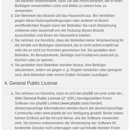
Sie erklären insbesondere, dass Sie das Recht besitzen, die in Ihren
Beiträgen verwendeten Links und Bilder zu setzen bzw. zu
verwenden.
Der Betreiber des Boards übt das Hausrecht aus. Bei Verstößen
gegen diese Nutzungsbedingungen oder anderer im Board
veröffentlichten Regeln kann der Betreiber Sie nach Abmahnung
zeitweise oder dauerhaft von der Nutzung dieses Boards
ausschließen und Ihnen ein Hausverbot erteilen.
Sie nehmen zur Kenntnis, dass der Betreiber keine Verantwortung für
die Inhalte von Beiträgen übernimmt, die er nicht selbst erstellt hat
oder die er nicht zur Kenntnis genommen hat. Sie gestatten dem
Betreiber, Ihr Benutzerkonto, Beiträge und Funktionen jederzeit zu
löschen oder zu sperren.
Sie gestatten dem Betreiber darüber hinaus, Ihre Beiträge
abzuändern, sofern sie gegen o. g. Regeln verstoßen oder geeignet
sind, dem Betreiber oder einem Dritten Schaden zuzufügen.
4. General Public License
Sie nehmen zur Kenntnis, dass es sich bei phpBB um eine unter der „
GNU General Public License v2
“ (GPL) bereitgestellten Foren-
Software von phpBB Limited (
www.phpbb.com
) handelt;
deutschsprachige Informationen werden durch die deutschsprachige
Community unter www.phpbb.de zur Verfügung gestellt. Beide haben
keinen Einfluss auf die Art und Weise, wie die Software verwendet
wird. Sie können insbesondere die Verwendung der Software für
bestimmte Zwecke nicht untersagen oder auf Inhalte fremder Foren