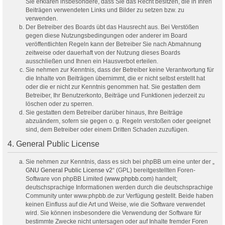
Sie erklären insbesondere, dass Sie das Recht besitzen, die in Ihren
Beiträgen verwendeten Links und Bilder zu setzen bzw. zu
verwenden.
Der Betreiber des Boards übt das Hausrecht aus. Bei Verstößen
gegen diese Nutzungsbedingungen oder anderer im Board
veröffentlichten Regeln kann der Betreiber Sie nach Abmahnung
zeitweise oder dauerhaft von der Nutzung dieses Boards
ausschließen und Ihnen ein Hausverbot erteilen.
Sie nehmen zur Kenntnis, dass der Betreiber keine Verantwortung für
die Inhalte von Beiträgen übernimmt, die er nicht selbst erstellt hat
oder die er nicht zur Kenntnis genommen hat. Sie gestatten dem
Betreiber, Ihr Benutzerkonto, Beiträge und Funktionen jederzeit zu
löschen oder zu sperren.
Sie gestatten dem Betreiber darüber hinaus, Ihre Beiträge
abzuändern, sofern sie gegen o. g. Regeln verstoßen oder geeignet
sind, dem Betreiber oder einem Dritten Schaden zuzufügen.
4. General Public License
Sie nehmen zur Kenntnis, dass es sich bei phpBB um eine unter der „
GNU General Public License v2
“ (GPL) bereitgestellten Foren-
Software von phpBB Limited (
www.phpbb.com
) handelt;
deutschsprachige Informationen werden durch die deutschsprachige
Community unter www.phpbb.de zur Verfügung gestellt. Beide haben
keinen Einfluss auf die Art und Weise, wie die Software verwendet
wird. Sie können insbesondere die Verwendung der Software für
bestimmte Zwecke nicht untersagen oder auf Inhalte fremder Foren