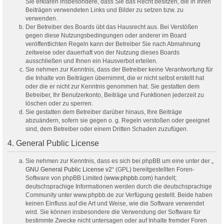
Sie erklären insbesondere, dass Sie das Recht besitzen, die in Ihren
Beiträgen verwendeten Links und Bilder zu setzen bzw. zu
verwenden.
Der Betreiber des Boards übt das Hausrecht aus. Bei Verstößen
gegen diese Nutzungsbedingungen oder anderer im Board
veröffentlichten Regeln kann der Betreiber Sie nach Abmahnung
zeitweise oder dauerhaft von der Nutzung dieses Boards
ausschließen und Ihnen ein Hausverbot erteilen.
Sie nehmen zur Kenntnis, dass der Betreiber keine Verantwortung für
die Inhalte von Beiträgen übernimmt, die er nicht selbst erstellt hat
oder die er nicht zur Kenntnis genommen hat. Sie gestatten dem
Betreiber, Ihr Benutzerkonto, Beiträge und Funktionen jederzeit zu
löschen oder zu sperren.
Sie gestatten dem Betreiber darüber hinaus, Ihre Beiträge
abzuändern, sofern sie gegen o. g. Regeln verstoßen oder geeignet
sind, dem Betreiber oder einem Dritten Schaden zuzufügen.
4. General Public License
Sie nehmen zur Kenntnis, dass es sich bei phpBB um eine unter der „
GNU General Public License v2
“ (GPL) bereitgestellten Foren-
Software von phpBB Limited (
www.phpbb.com
) handelt;
deutschsprachige Informationen werden durch die deutschsprachige
Community unter www.phpbb.de zur Verfügung gestellt. Beide haben
keinen Einfluss auf die Art und Weise, wie die Software verwendet
wird. Sie können insbesondere die Verwendung der Software für
bestimmte Zwecke nicht untersagen oder auf Inhalte fremder Foren