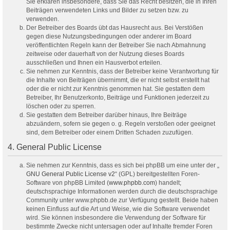
Sie erklären insbesondere, dass Sie das Recht besitzen, die in Ihren
Beiträgen verwendeten Links und Bilder zu setzen bzw. zu
verwenden.
Der Betreiber des Boards übt das Hausrecht aus. Bei Verstößen
gegen diese Nutzungsbedingungen oder anderer im Board
veröffentlichten Regeln kann der Betreiber Sie nach Abmahnung
zeitweise oder dauerhaft von der Nutzung dieses Boards
ausschließen und Ihnen ein Hausverbot erteilen.
Sie nehmen zur Kenntnis, dass der Betreiber keine Verantwortung für
die Inhalte von Beiträgen übernimmt, die er nicht selbst erstellt hat
oder die er nicht zur Kenntnis genommen hat. Sie gestatten dem
Betreiber, Ihr Benutzerkonto, Beiträge und Funktionen jederzeit zu
löschen oder zu sperren.
Sie gestatten dem Betreiber darüber hinaus, Ihre Beiträge
abzuändern, sofern sie gegen o. g. Regeln verstoßen oder geeignet
sind, dem Betreiber oder einem Dritten Schaden zuzufügen.
4. General Public License
Sie nehmen zur Kenntnis, dass es sich bei phpBB um eine unter der „
GNU General Public License v2
“ (GPL) bereitgestellten Foren-
Software von phpBB Limited (
www.phpbb.com
) handelt;
deutschsprachige Informationen werden durch die deutschsprachige
Community unter www.phpbb.de zur Verfügung gestellt. Beide haben
keinen Einfluss auf die Art und Weise, wie die Software verwendet
wird. Sie können insbesondere die Verwendung der Software für
bestimmte Zwecke nicht untersagen oder auf Inhalte fremder Foren