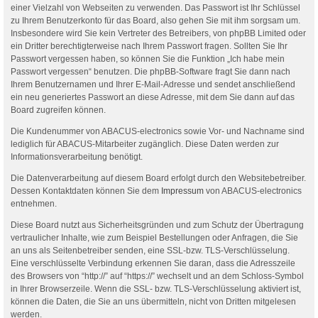
einer Vielzahl von Webseiten zu verwenden. Das Passwort ist Ihr Schlüssel
zu Ihrem Benutzerkonto für das Board, also gehen Sie mit ihm sorgsam um.
Insbesondere wird Sie kein Vertreter des Betreibers, von phpBB Limited oder
ein Dritter berechtigterweise nach Ihrem Passwort fragen. Sollten Sie Ihr
Passwort vergessen haben, so können Sie die Funktion „Ich habe mein
Passwort vergessen“ benutzen. Die phpBB-Software fragt Sie dann nach
Ihrem Benutzernamen und Ihrer E-Mail-Adresse und sendet anschließend
ein neu generiertes Passwort an diese Adresse, mit dem Sie dann auf das
Board zugreifen können.
Die Kundenummer von ABACUS-electronics sowie Vor- und Nachname sind
lediglich für ABACUS-Mitarbeiter zugänglich. Diese Daten werden zur
Informationsverarbeitung benötigt.
Die Datenverarbeitung auf diesem Board erfolgt durch den Websitebetreiber.
Dessen Kontaktdaten können Sie dem
Impressum
von ABACUS-electronics
entnehmen.
Diese Board nutzt aus Sicherheitsgründen und zum Schutz der Übertragung
vertraulicher Inhalte, wie zum Beispiel Bestellungen oder Anfragen, die Sie
an uns als Seitenbetreiber senden, eine SSL-bzw. TLS-Verschlüsselung.
Eine verschlüsselte Verbindung erkennen Sie daran, dass die Adresszeile
des Browsers von “http://” auf “https://” wechselt und an dem Schloss-Symbol
in Ihrer Browserzeile. Wenn die SSL- bzw. TLS-Verschlüsselung aktiviert ist,
können die Daten, die Sie an uns übermitteln, nicht von Dritten mitgelesen
werden.