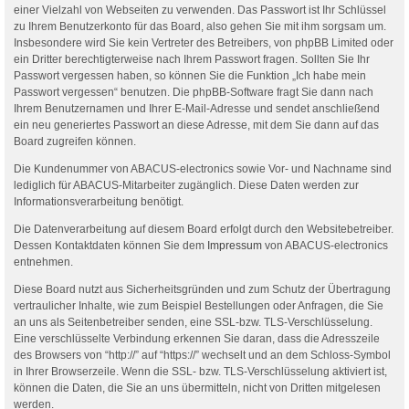
einer Vielzahl von Webseiten zu verwenden. Das Passwort ist Ihr Schlüssel
zu Ihrem Benutzerkonto für das Board, also gehen Sie mit ihm sorgsam um.
Insbesondere wird Sie kein Vertreter des Betreibers, von phpBB Limited oder
ein Dritter berechtigterweise nach Ihrem Passwort fragen. Sollten Sie Ihr
Passwort vergessen haben, so können Sie die Funktion „Ich habe mein
Passwort vergessen“ benutzen. Die phpBB-Software fragt Sie dann nach
Ihrem Benutzernamen und Ihrer E-Mail-Adresse und sendet anschließend
ein neu generiertes Passwort an diese Adresse, mit dem Sie dann auf das
Board zugreifen können.
Die Kundenummer von ABACUS-electronics sowie Vor- und Nachname sind
lediglich für ABACUS-Mitarbeiter zugänglich. Diese Daten werden zur
Informationsverarbeitung benötigt.
Die Datenverarbeitung auf diesem Board erfolgt durch den Websitebetreiber.
Dessen Kontaktdaten können Sie dem
Impressum
von ABACUS-electronics
entnehmen.
Diese Board nutzt aus Sicherheitsgründen und zum Schutz der Übertragung
vertraulicher Inhalte, wie zum Beispiel Bestellungen oder Anfragen, die Sie
an uns als Seitenbetreiber senden, eine SSL-bzw. TLS-Verschlüsselung.
Eine verschlüsselte Verbindung erkennen Sie daran, dass die Adresszeile
des Browsers von “http://” auf “https://” wechselt und an dem Schloss-Symbol
in Ihrer Browserzeile. Wenn die SSL- bzw. TLS-Verschlüsselung aktiviert ist,
können die Daten, die Sie an uns übermitteln, nicht von Dritten mitgelesen
werden.